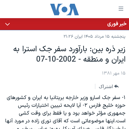
ینکهای
ابل
سترسی
خبر فوری
خانه
هش
پنجشنبه ۱۵ مرداد ۱۴۰۵ ایران ۲۱:۲۶
نسخه سبک وب‌سایت
ه
زير ذره بين: بارآورد سفر جک استرا به
حتوای
موضوع ها
ايران و منطقه - 2002-10-07
صلی
برنامه های تلویزیونی
ایران
هش
جدول برنامه ها
ه
۱۵ مهر ۱۳۸۱
آمریکا
فحه
صفحه‌های ویژه
جهان
اشتراک
صلی
فرکانس‌های صدای آمریکا
ورزشی
جام جهانی ۲۰۲۶
هش
١- سفر جک اسارو وزير خارجه بريتانيا به ايران و کشورهای
پخش رادیویی
ه
گزیده‌ها
عملیات خشم حماسی
حوزه خليج فارس ٢- آيا لايحه تبيين اختيارات رئيس
ستجو
جمهوری مؤثر خواهد بود و يا فقط برای وقت کشی
۲۵۰سالگی آمریکا
ویژه برنامه‌ها
یادگیری زبان انگلیسی
است.اينها موضوعاتی است که آقای نوری زاده در مورد آنها
ویدیوها
بایگانی برنامه‌های تلویزیونی
با خبرنگار فارسی صدای آمريکا، بهروز عباسی سخن می