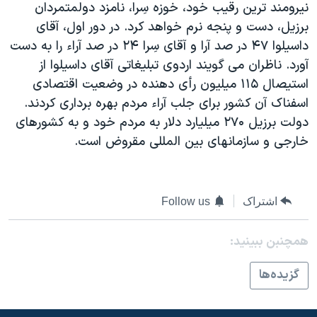
نيرومند ترين رقيب خود، خوزه سِرا، نامزد دولمتمردان
دنبال کنید
مستندها
فرهنگ و زندگی
برزيل، دست و پنجه نرم خواهد کرد. در دور اول، آقای
حقوق شهروندی
انتخابات ریاست جمهوری آمریکا ۲۰۲۴
داسيلوا ۴۷ در صد آرا و آقای سِرا ۲۴ در صد آراء را به دست
آورد. ناظران می گويند اردوی تبليغاتی آقای داسيلوا از
اقتصادی
حمله جمهوری اسلامی به اسرائیل
استيصال ۱۱۵ ميليون رأی دهنده در وضعيت اقتصادی
رمز مهسا
علم و فناوری
اسفناک آن کشور برای جلب آراء مردم بهره برداری کردند.
زبانهای مختلف
اسرائیل در جنگ
ورزش زنان در ایران
دولت برزيل ۲۷۰ ميليارد دلار به مردم خود و به کشورهای
خارجی و سازمانهای بين المللی مقروض است.
گالری عکس
اعتراضات زن، زندگی، آزادی
آرشیو پخش زنده
مجموعه مستندهای دادخواهی
تریبونال مردمی آبان ۹۸
اشتراک
Follow us
دادگاه حمید نوری
همچنبن ببینید:
چهل سال گروگان‌گیری
قانون شفافیت دارائی کادر رهبری ایران
گزيده‌ها
اعتراضات مردمی آبان ۹۸