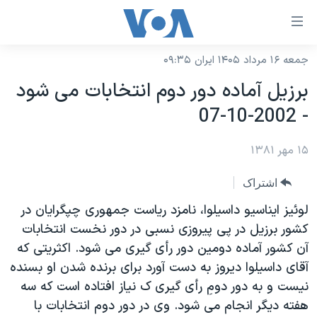
ینکهای
ابل
سترسی
جمعه ۱۶ مرداد ۱۴۰۵ ایران ۰۹:۳۵
خانه
هش
برزيل آماده دور دوم انتخابات می شود
نسخه سبک وب‌سایت
ه
- 2002-10-07
حتوای
موضوع ها
صلی
۱۵ مهر ۱۳۸۱
برنامه های تلویزیونی
ایران
هش
جدول برنامه ها
ه
آمریکا
اشتراک
فحه
صفحه‌های ویژه
جهان
لوئيز ايناسيو داسيلوا، نامزد رياست جمهوری چپگرايان در
صلی
فرکانس‌های صدای آمریکا
کشور برزيل در پی پيروزی نسبی در دور نخست انتخابات
ورزشی
جام جهانی ۲۰۲۶
هش
آن کشور آماده دومين دور رأی گيری می شود. اکثريتی که
پخش رادیویی
ه
گزیده‌ها
عملیات خشم حماسی
آقای داسيلوا ديروز به دست آورد برای برنده شدن او بسنده
ستجو
۲۵۰سالگی آمریکا
ویژه برنامه‌ها
نيست و به دور دومِ رأی گيری ک نياز افتاده است که سه
یادگیری زبان انگلیسی
هفته ديگر انجام می شود. وی در دور دوم انتخابات با
ویدیوها
بایگانی برنامه‌های تلویزیونی