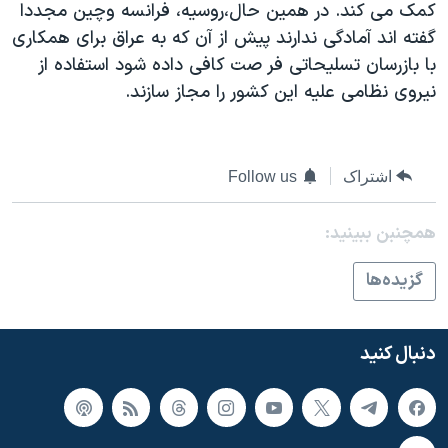
کمک می کند. در همين حال،روسيه، فرانسه وچين مجددا
دنبال کنید
مستندها
فرهنگ و زندگی
گفته اند آمادگی ندارند پيش از آن که به عراق برای همکاری
حقوق شهروندی
انتخابات ریاست جمهوری آمریکا ۲۰۲۴
با بازرسان تسليحاتی فر صت کافی داده شود استفاده از
نيروی نظامی عليه اين کشور را مجاز سازند.
اقتصادی
حمله جمهوری اسلامی به اسرائیل
رمز مهسا
علم و فناوری
زبانهای مختلف
اسرائیل در جنگ
ورزش زنان در ایران
اشتراک
Follow us
گالری عکس
اعتراضات زن، زندگی، آزادی
همچنبن ببینید:
آرشیو پخش زنده
مجموعه مستندهای دادخواهی
تریبونال مردمی آبان ۹۸
گزيده‌ها
دادگاه حمید نوری
چهل سال گروگان‌گیری
دنبال کنید
قانون شفافیت دارائی کادر رهبری ایران
اعتراضات مردمی آبان ۹۸