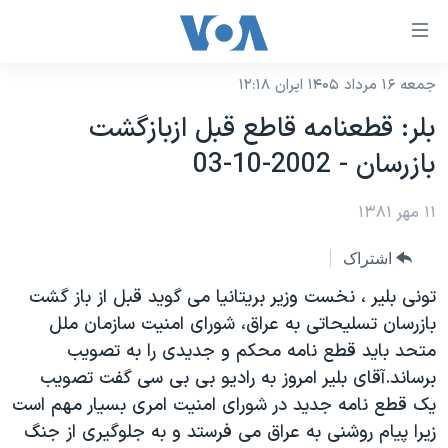
ینکهای
ابل
سترسی
جمعه ۱۶ مرداد ۱۴۰۵ ایران ۱۲:۱۸
خانه
هش
بلر: قطعنامه قاطع قبل ازبازگشت
نسخه سبک وب‌سایت
ه
بازرسان - 2002-10-03
حتوای
موضوع ها
صلی
۱۱ مهر ۱۳۸۱
برنامه های تلویزیونی
ایران
هش
جدول برنامه ها
ه
آمریکا
اشتراک
فحه
صفحه‌های ویژه
جهان
تونی بلير ، نخست وزير بريتانيا می گويد قبل از باز گشت
صلی
فرکانس‌های صدای آمریکا
بازرسان تسليحاتی به عراق، شورای امنيت سازمان ملل
ورزشی
جام جهانی ۲۰۲۶
هش
متحد بايد قطع نامه محکم و جديدی را به تصويب
پخش رادیویی
ه
گزیده‌ها
عملیات خشم حماسی
برساند.آقای بلير امروز به راديو بی بی سی گفت تصويب
ستجو
۲۵۰سالگی آمریکا
ویژه برنامه‌ها
يک قطع نامه جديد در شورای امنيت امری بسيار مهم است
یادگیری زبان انگلیسی
زيرا پيام روشنی به عراق می فرستد و به جلوگيری از جنگ
ویدیوها
بایگانی برنامه‌های تلویزیونی