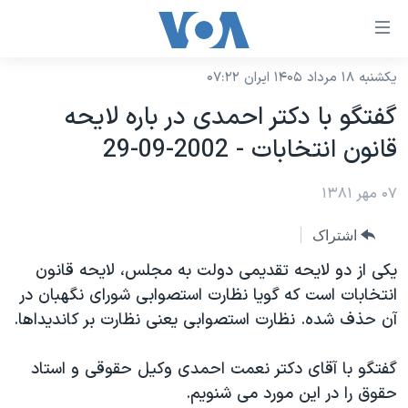
ینکهای
ابل
سترسی
یکشنبه ۱۸ مرداد ۱۴۰۵ ایران ۰۷:۲۲
خانه
هش
گفتگو با دکتر احمدی در باره لايحه
نسخه سبک وب‌سایت
ه
قانون انتخابات - 2002-09-29
حتوای
موضوع ها
صلی
۰۷ مهر ۱۳۸۱
برنامه های تلویزیونی
ایران
هش
جدول برنامه ها
ه
آمریکا
اشتراک
فحه
صفحه‌های ویژه
جهان
يکی از دو لايحه تقديمی دولت به مجلس، لايحه قانون
صلی
فرکانس‌های صدای آمریکا
انتخابات است که گويا نظارت استصوابی شورای نگهبان در
ورزشی
جام جهانی ۲۰۲۶
هش
آن حذف شده. نظارت استصوابی يعنی نظارت بر کانديداها.
پخش رادیویی
ه
گزیده‌ها
عملیات خشم حماسی
ستجو
۲۵۰سالگی آمریکا
ویژه برنامه‌ها
گفتگو با آقای دکتر نعمت احمدی وکيل حقوقی و استاد
یادگیری زبان انگلیسی
حقوق را در اين مورد می شنويم.
ویدیوها
بایگانی برنامه‌های تلویزیونی