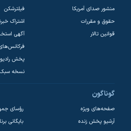
نرگس محمدی برنده جایزه نوبل صلح
منشور صدای آمریکا
فیلترشکن
همایش محافظه‌کاران آمریکا «سی‌پک»
حقوق و مقررات
اشتراک خبرن
صفحه‌های ویژه
قوانین تالار
آگهی استخد
سفر پرزیدنت ترامپ به چین
فرکانس‌های 
پخش رادیو
یادگیری زبان انگلیسی
نسخه سبک 
دنبال کنید
گوناگون
صفحه‌های ویژه
رؤسای جمهو
آرشیو پخش زنده
بایگانی برن
زبانهای مختلف