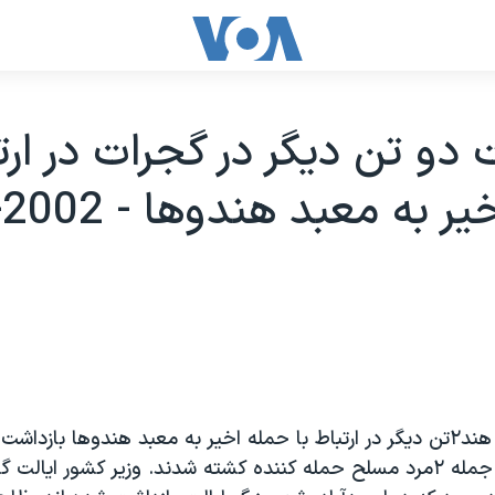
 دو تن ديگر در گجرات در ارتب
در ايالت گجرات هند۲تن ديگر در ارتباط با حمله اخير به معبد هندوها بازد
حمله ۳۲ نفر از جمله ۲مرد مسلح حمله کننده کشته شدند. وزير کشور ايال