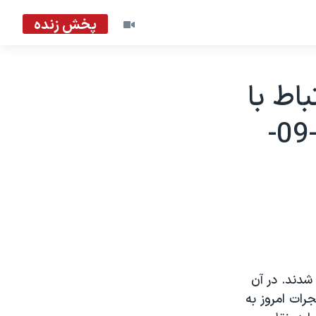
پخش زنده
اط با
حمله اخير به معبد هندوها - 2002-09-
اشت شدند. در آن
ت گجرات امروز به