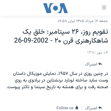
ینکهای
ابل
سترسی
جمعه ۱۶ مرداد ۱۴۰۵ ایران ۰۹:۵۸
خانه
هش
تقويم روز، ۲۶ سپتامبر: خلق يک
نسخه سبک وب‌سایت
ه
شاهکارهنری قرن ۲۰ - 2002-09-26
حتوای
موضوع ها
صلی
۰۴ مهر ۱۳۸۱
برنامه های تلویزیونی
ایران
هش
جدول برنامه ها
ه
آمریکا
اشتراک
فحه
صفحه‌های ویژه
جهان
در چنين روزی در سال ۱۹۵۷، نمايش موزيکال داستان
صلی
فرکانس‌های صدای آمریکا
وست سايد ساخته لونارد برنشتاين در برادوی به روی
ورزشی
جام جهانی ۲۰۲۶
هش
صحنه رفت و برای همشه به تاريخ سينما و تائتر پيوست.
پخش رادیویی
ه
گزیده‌ها
عملیات خشم حماسی
ستجو
۲۵۰سالگی آمریکا
ویژه برنامه‌ها
یادگیری زبان انگلیسی
ویدیوها
بایگانی برنامه‌های تلویزیونی
اشتراک
Follow us