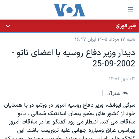
ینکهای
ابل
سترسی
خبر فوری
خانه
هش
شنبه ۱۷ مرداد ۱۴۰۵ ایران ۱۶:۴۷
نسخه سبک وب‌سایت
ه
ديدار وزير دفاع روسيه با اعضای ناتو -
حتوای
موضوع ها
2002-09-25
صلی
برنامه های تلویزیونی
ایران
هش
جدول برنامه ها
ه
۰۳ مهر ۱۳۸۱
آمریکا
فحه
صفحه‌های ویژه
جهان
اشتراک
صلی
فرکانس‌های صدای آمریکا
ورزشی
جام جهانی ۲۰۲۶
هش
سرگی ايوانف، وزير دفاع روسيه امروز در ورشو در با همتايان
پخش رادیویی
ه
گزیده‌ها
عملیات خشم حماسی
خود از کشور های عضو پيمان اتلانتيک شمالی ، ناتو
ستجو
ملاقات می کند. انتظار می رود گفتگو ها در ملاقات امروز
۲۵۰سالگی آمریکا
ویژه برنامه‌ها
یادگیری زبان انگلیسی
پيرامون عراق ومبارزه جهانی عليه تروريسم باشد. اين
ویدیوها
بایگانی برنامه‌های تلویزیونی
گفتگو ها بر اساس پيمان جديد عضويت محدود روسيه که