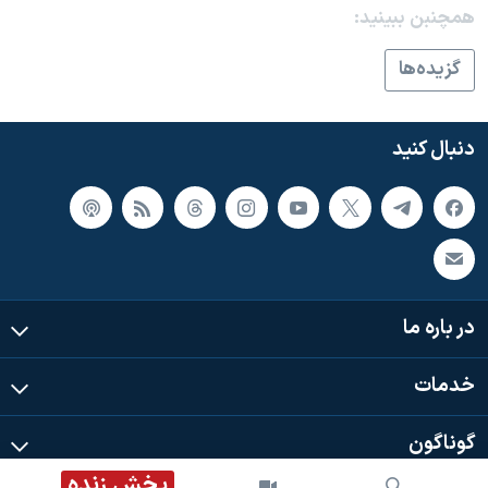
اسرائیل در جنگ
همچنبن ببینید:
نرگس محمدی برنده جایزه نوبل صلح
گزيده‌ها
همایش محافظه‌کاران آمریکا «سی‌پک»
صفحه‌های ویژه
دنبال کنید
سفر پرزیدنت ترامپ به چین
در باره ما
خدمات
گوناگون
پخش زنده