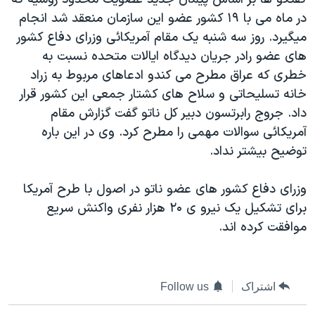
دنبال کنید
مستندها
فرهنگ و زندگی
در ماه می با ۱۹ کشور عضو اين سازمان منعقد شد انجام
ميگيرد. روز سه شنبه يک مقام آمريکائی وزرای دفاع کشور
حقوق شهروندی
انتخابات ریاست جمهوری آمریکا ۲۰۲۴
های عضو رادر جريان ديدگاه ايالات متحده نسبت به
اقتصادی
حمله جمهوری اسلامی به اسرائیل
خطری که عراق مطرح می کندو ادعاهای مربوط به زراد
رمز مهسا
علم و فناوری
خانه تسليحاتی و سلاح های کشتار جمعی اين کشور قرار
زبانهای مختلف
داد. جروج رابرتسون دبير کل ناتو گفت گزارش مقام
اسرائیل در جنگ
ورزش زنان در ایران
آمريکائی سوالات مهمی را مطرح کرد. وی در اين باره
گالری عکس
اعتراضات زن، زندگی، آزادی
توضيح بيشتر نداد.
آرشیو پخش زنده
مجموعه مستندهای دادخواهی
وزرای دفاع کشور های عضو ناتو در اصول با طرح آمريکا
تریبونال مردمی آبان ۹۸
برای تشکيل يک نيرو ی ۲۰ هزار نفری واکنش سريع
دادگاه حمید نوری
موافقت کرده اند.
چهل سال گروگان‌گیری
قانون شفافیت دارائی کادر رهبری ایران
اشتراک
Follow us
اعتراضات مردمی آبان ۹۸