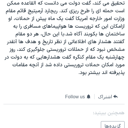
تحقيق می کند، گفت دولت می دانست که القاعده ممکن
دنبال کنید
مستندها
فرهنگ و زندگی
است حمله ای را طرح ريزی کند. ريچارد آرميتيج قائم مقام
حقوق شهروندی
انتخابات ریاست جمهوری آمریکا ۲۰۲۴
وزارت امور خارجه آمريکا گفت يک ماه پيش از حملات، او
ازامکان اين که تروريست ها هواپيماهای مسافری را به
اقتصادی
حمله جمهوری اسلامی به اسرائیل
ساختمان ها بکوبند آگاه شد.با اين حال، هر دو مقام
رمز مهسا
علم و فناوری
گفتند هشدار های اطلاعاتی از نظر تاريخ و هدف ها آنقدر
زبانهای مختلف
اسرائیل در جنگ
ورزش زنان در ایران
مشخص نبود که از حمللات تروريستی جلوگيری کند، روز
چهارشنبه يک مقام کنگره گفت هشدارهايی که به دولت در
گالری عکس
اعتراضات زن، زندگی، آزادی
مورد امکان حملات تروريستی داده شد از آنچه مقامات
آرشیو پخش زنده
مجموعه مستندهای دادخواهی
پذيرفته اند بيشتر بود.
تریبونال مردمی آبان ۹۸
دادگاه حمید نوری
اشتراک
Follow us
چهل سال گروگان‌گیری
قانون شفافیت دارائی کادر رهبری ایران
همچنبن ببینید:
اعتراضات مردمی آبان ۹۸
گزيده‌ها