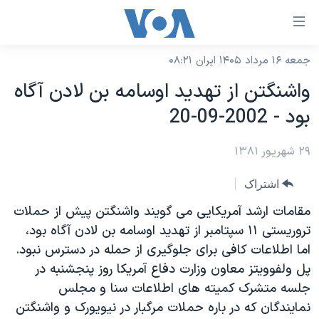
ینکهای
ابل
سترسی
جمعه ۱۶ مرداد ۱۴۰۵ ایران ۰۸:۲۱
خانه
هش
واشنگتن از تهديد اوسامه بن لادن آگاه
نسخه سبک وب‌سایت
ه
بود - 2002-09-20
حتوای
موضوع ها
صلی
۲۹ شهریور ۱۳۸۱
برنامه های تلویزیونی
ایران
هش
جدول برنامه ها
ه
آمریکا
اشتراک
فحه
صفحه‌های ویژه
جهان
مقامات ارشد آمريکايی می گويند واشنگتن پيش از حملات
صلی
فرکانس‌های صدای آمریکا
تروريستی ۱۱ سپتامبر از تهديد اوسامه بن لادن آگاه بود،
ورزشی
جام جهانی ۲۰۲۶
هش
اما اطلاعات کافی برای جلوگيری از حمله در دسترس نبود.
پخش رادیویی
ه
گزیده‌ها
عملیات خشم حماسی
پل ولفوويتز معاون وزارت دفاع آمريکا روز پنجشنبه در
ستجو
۲۵۰سالگی آمریکا
ویژه برنامه‌ها
جلسه متشرک کميته های اطلاعات سنا و مجلس
یادگیری زبان انگلیسی
نمايندگان که در باره حملات مرگبار در نيويورک و واشنگتن
ویدیوها
بایگانی برنامه‌های تلویزیونی