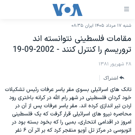
ینکهای
ابل
سترسی
شنبه ۱۷ مرداد ۱۴۰۵ ایران ۰۸:۳۵
خانه
هش
مقامات فلسطينی نتوانسته اند
نسخه سبک وب‌سایت
ه
تروريسم را کنترل کنند - 2002-09-19
حتوای
موضوع ها
صلی
۲۸ شهریور ۱۳۸۱
برنامه های تلویزیونی
ایران
هش
جدول برنامه ها
ه
آمریکا
اشتراک
فحه
صفحه‌های ویژه
جهان
تانک های اسرائيلی بسوی مقر ياسر عرفات رئيس تشکيلات
صلی
فرکانس‌های صدای آمریکا
خود گردان فلسطينی در شهر رام الله در کرانه باختری رود
ورزشی
جام جهانی ۲۰۲۶
هش
اردن تير اندازی کرده اند. مقر ياسر عرفات پس از آن در
پخش رادیویی
ه
گزیده‌ها
عملیات خشم حماسی
محاصره نيرو های اسرائيلی قرار گرفت که يک فلسطينی
ستجو
۲۵۰سالگی آمریکا
ویژه برنامه‌ها
امروز در اقدامی انتحاری، بمبی را که بخود بسته بود در
یادگیری زبان انگلیسی
اتوبوسی در مرکز تل آويو منفجر کرد که بر اثر آن ۶ نفر
ویدیوها
بایگانی برنامه‌های تلویزیونی