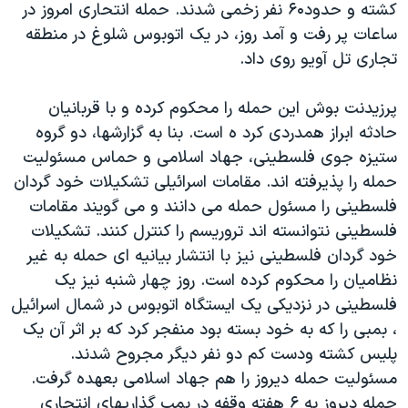
کشته و حدود۶۰ نفر زخمی شدند. حمله انتحاری امروز در
دنبال کنید
مستندها
فرهنگ و زندگی
ساعات پر رفت و آمد روز، در يک اتوبوس شلوغ در منطقه
حقوق شهروندی
انتخابات ریاست جمهوری آمریکا ۲۰۲۴
تجاری تل آويو روی داد.
اقتصادی
حمله جمهوری اسلامی به اسرائیل
پرزيدنت بوش اين حمله را محکوم کرده و با قربانيان
رمز مهسا
علم و فناوری
حادثه ابراز همدردی کرد ه است. بنا به گزارشها، دو گروه
زبانهای مختلف
اسرائیل در جنگ
ورزش زنان در ایران
ستيزه جوی فلسطينی، جهاد اسلامی و حماس مسئوليت
حمله را پذيرفته اند. مقامات اسرائيلی تشکيلات خود گردان
گالری عکس
اعتراضات زن، زندگی، آزادی
فلسطينی را مسئول حمله می دانند و می گويند مقامات
آرشیو پخش زنده
مجموعه مستندهای دادخواهی
فلسطينی نتوانسته اند تروريسم را کنترل کنند. تشکيلات
تریبونال مردمی آبان ۹۸
خود گردان فلسطينی نيز با انتشار بيانيه ای حمله به غير
نظاميان را محکوم کرده است. روز چهار شنبه نيز يک
دادگاه حمید نوری
فلسطينی در نزديکی يک ايستگاه اتوبوس در شمال اسرائيل
چهل سال گروگان‌گیری
، بمبی را که به خود بسته بود منفجر کرد که بر اثر آن يک
قانون شفافیت دارائی کادر رهبری ایران
پليس کشته ودست کم دو نفر ديگر مجروح شدند.
مسئوليت حمله ديروز را هم جهاد اسلامی بعهده گرفت.
اعتراضات مردمی آبان ۹۸
حمله ديروز به ۶ هفته وقفه در بمب گذاريهای انتحاری