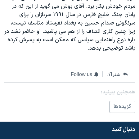
مردم خودش بکار برد. آقای بوش می گويد از اين که در
دنبال کنید
مستندها
فرهنگ و زندگی
پايان جنگ خليج فارس در سال ۱۹۹۱ سربازان را برای
حقوق شهروندی
انتخابات ریاست جمهوری آمریکا ۲۰۲۴
سرنگونی صدام حسين به بغداد نفرستاد متاسف نيست،
اقتصادی
حمله جمهوری اسلامی به اسرائیل
زيرا چنين کاری ائتلاف را از هم می پاشيد. او حاضر نشد در
باره نوع راهنمايی سياسی که ممکن است به پسرش کرده
رمز مهسا
علم و فناوری
زبانهای مختلف
باشد توضيحی بدهد.
اسرائیل در جنگ
ورزش زنان در ایران
گالری عکس
اعتراضات زن، زندگی، آزادی
آرشیو پخش زنده
مجموعه مستندهای دادخواهی
اشتراک
Follow us
تریبونال مردمی آبان ۹۸
همچنبن ببینید:
دادگاه حمید نوری
گزيده‌ها
چهل سال گروگان‌گیری
قانون شفافیت دارائی کادر رهبری ایران
دنبال کنید
اعتراضات مردمی آبان ۹۸