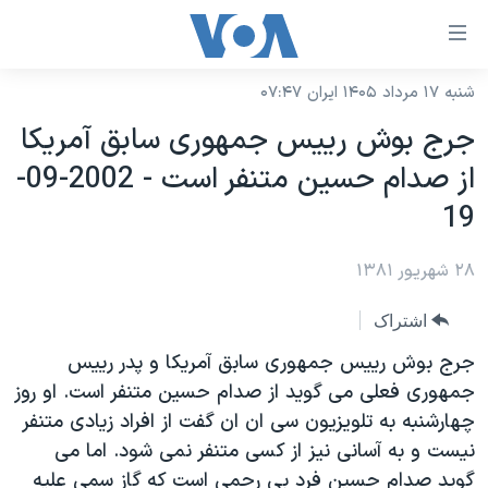
ینکهای
ابل
سترسی
شنبه ۱۷ مرداد ۱۴۰۵ ایران ۰۷:۴۷
خانه
هش
جرج بوش رييس جمهوری سابق آمريکا
نسخه سبک وب‌سایت
ه
از صدام حسين متنفر است - 2002-09-
حتوای
موضوع ها
19
صلی
برنامه های تلویزیونی
ایران
هش
۲۸ شهریور ۱۳۸۱
جدول برنامه ها
ه
آمریکا
فحه
صفحه‌های ویژه
جهان
اشتراک
صلی
فرکانس‌های صدای آمریکا
ورزشی
جام جهانی ۲۰۲۶
جرج بوش رييس جمهوری سابق آمريکا و پدر رييس
هش
پخش رادیویی
جمهوری فعلی می گويد از صدام حسين متنفر است. او روز
ه
گزیده‌ها
عملیات خشم حماسی
چهارشنبه به تلويزيون سی ان ان گفت از افراد زيادی متنفر
ستجو
۲۵۰سالگی آمریکا
ویژه برنامه‌ها
یادگیری زبان انگلیسی
نيست و به آسانی نيز از کسی متنفر نمی شود. اما می
ویدیوها
بایگانی برنامه‌های تلویزیونی
گويد صدام حسين فرد بی رحمی است که گاز سمی عليه