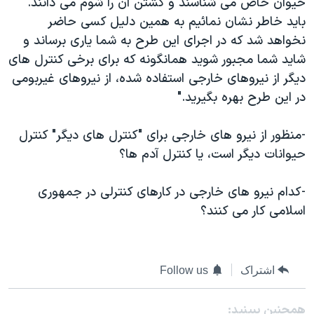
حيوان خاص می شناسند و کشتن آن را شوم می دانند.
اسرائیل در جنگ
بايد خاطر نشان نمائيم به همين دليل کسی حاضر
نرگس محمدی برنده جایزه نوبل صلح
نخواهد شد که در اجرای اين طرح به شما ياری برساند و
همایش محافظه‌کاران آمریکا «سی‌پک»
شايد شما مجبور شويد همانگونه که برای برخی کنترل های
ديگر از نيروهای خارجی استفاده شده، از نيروهای غيربومی
صفحه‌های ویژه
در اين طرح بهره بگيريد."
سفر پرزیدنت ترامپ به چین
-منظور از نيرو های خارجی برای "کنترل های ديگر" کنترل
حيوانات ديگر است، يا کنترل آدم ها؟
-کدام نيرو های خارجی در کارهای کنترلی در جمهوری
اسلامی کار می کنند؟
اشتراک
Follow us
همچنبن ببینید: