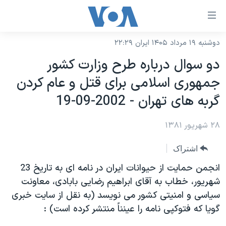
ینکهای
ابل
سترسی
دوشنبه ۱۹ مرداد ۱۴۰۵ ایران ۲۲:۲۹
خانه
هش
دو سوال درباره طرح وزارت کشور
نسخه سبک وب‌سایت
ه
جمهوری اسلامی برای قتل و عام کردن
حتوای
موضوع ها
گربه های تهران - 2002-09-19
صلی
برنامه های تلویزیونی
ایران
هش
۲۸ شهریور ۱۳۸۱
جدول برنامه ها
ه
آمریکا
فحه
صفحه‌های ویژه
جهان
اشتراک
صلی
فرکانس‌های صدای آمریکا
ورزشی
جام جهانی ۲۰۲۶
انجمن حمايت از حيوانات ايران در نامه ای به تاريخ 23
هش
پخش رادیویی
شهريور، خطاب به آقای ابراهيم رضايی بابادی، معاونت
ه
گزیده‌ها
عملیات خشم حماسی
سياسی و امنيتی کشور می نويسد (به نقل از سايت خبری
ستجو
۲۵۰سالگی آمریکا
ویژه برنامه‌ها
یادگیری زبان انگلیسی
گويا که فتوکپی نامه را عينناً منتشر کرده است) :
ویدیوها
بایگانی برنامه‌های تلویزیونی