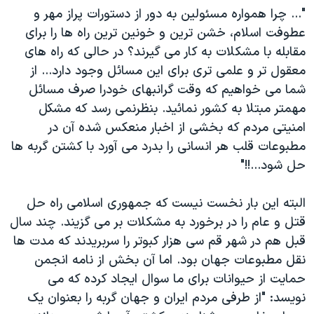
"... چرا همواره مسئولين به دور از دستورات پراز مهر و
دنبال کنید
مستندها
فرهنگ و زندگی
عطوفت اسلام، خشن ترين و خونين ترين راه ها را برای
حقوق شهروندی
انتخابات ریاست جمهوری آمریکا ۲۰۲۴
مقابله با مشکلات به کار می گيرند؟ در حالی که راه های
اقتصادی
حمله جمهوری اسلامی به اسرائیل
معقول تر و علمی تری برای اين مسائل وجود دارد... از
شما می خواهيم که وقت گرانبهای خودرا صرف مسائل
رمز مهسا
علم و فناوری
زبانهای مختلف
مهمتر مبتلا به کشور نمائيد. بنظرنمی رسد که مشکل
اسرائیل در جنگ
ورزش زنان در ایران
امنيتی مردم که بخشی از اخبار منعکس شده آن در
گالری عکس
اعتراضات زن، زندگی، آزادی
مطبوعات قلب هر انسانی را بدرد می آورد با کشتن گربه ها
حل شود...!!"
آرشیو پخش زنده
مجموعه مستندهای دادخواهی
تریبونال مردمی آبان ۹۸
البته اين بار نخست نيست که جمهوری اسلامی راه حل
دادگاه حمید نوری
قتل و عام را در برخورد به مشکلات بر می گزيند. چند سال
قبل هم در شهر قم سی هزار کبوتر را سربريدند که مدت ها
چهل سال گروگان‌گیری
نقل مطبوعات جهان بود. اما آن بخش از نامه انجمن
قانون شفافیت دارائی کادر رهبری ایران
حمايت از حيوانات برای ما سوال ايجاد کرده که می
اعتراضات مردمی آبان ۹۸
نويسد: "از طرفی مردم ايران و جهان گربه را بعنوان يک