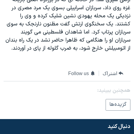
دنبال کنید
مستندها
فرهنگ و زندگی
غزه روی داد، سربازان اسراييلی بسوی يک مرد مصری در
نزديکی يک محله يهودی نشين شليک کرده و وی را
حقوق شهروندی
انتخابات ریاست جمهوری آمریکا ۲۰۲۴
کشتند. يک سخنگوی ارتش گفت مظنون نارنجک به سوی
اقتصادی
حمله جمهوری اسلامی به اسرائیل
سربازان پرتاب کرد. اما شاهدان فلسطينی می گويند
رمز مهسا
علم و فناوری
سربازان او را هنگامی که ظاهرا حاضر نشد در يک راه بندان
زبانهای مختلف
از اتومبيلش خارج شود، به ضرب گلوله از پای در آوردند.
اسرائیل در جنگ
ورزش زنان در ایران
گالری عکس
اعتراضات زن، زندگی، آزادی
آرشیو پخش زنده
مجموعه مستندهای دادخواهی
اشتراک
Follow us
تریبونال مردمی آبان ۹۸
همچنبن ببینید:
دادگاه حمید نوری
چهل سال گروگان‌گیری
گزيده‌ها
قانون شفافیت دارائی کادر رهبری ایران
اعتراضات مردمی آبان ۹۸
دنبال کنید