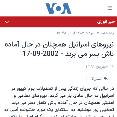
ینکهای
ابل
سترسی
خبر فوری
خانه
هش
پنجشنبه ۱۵ مرداد ۱۴۰۵ ایران ۱۹:۳۸
نسخه سبک وب‌سایت
ه
نيروهای اسرائيل همچنان در حال آماده
حتوای
موضوع ها
باش بسر می برند - 2002-09-17
صلی
برنامه های تلویزیونی
ایران
هش
جدول برنامه ها
ه
۲۶ شهریور ۱۳۸۱
آمریکا
فحه
صفحه‌های ویژه
جهان
اشتراک
صلی
فرکانس‌های صدای آمریکا
ورزشی
جام جهانی ۲۰۲۶
هش
در حالی که جريان زندگی پس از تعطيلات يوم کيپور در
پخش رادیویی
ه
گزیده‌ها
عملیات خشم حماسی
اسراييل به حال عادی باز می گردد، نيروهای نظامی و
ستجو
امنيتی همچنان در حال آماده باش کامل بسر می برند.
۲۵۰سالگی آمریکا
ویژه برنامه‌ها
یادگیری زبان انگلیسی
تعطيلی روز دوشنبه، به استثنای يک مورد خشونت آميز، به
ویدیوها
بایگانی برنامه‌های تلویزیونی
آرامی سپری شد. در حادثه ای که در بزرگراه اصلی باريکه