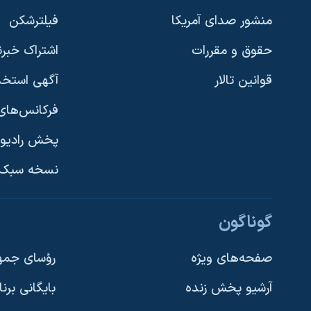
نرگس محمدی برنده جایزه نوبل صلح
منشور صدای آمریکا
فیلترشکن
همایش محافظه‌کاران آمریکا «سی‌پک»
حقوق و مقررات
اشتراک خبرن
صفحه‌های ویژه
قوانین تالار
آگهی استخد
سفر پرزیدنت ترامپ به چین
فرکانس‌های 
پخش رادیو
یادگیری زبان انگلیسی
نسخه سبک 
دنبال کنید
گوناگون
صفحه‌های ویژه
رؤسای جمهو
آرشیو پخش زنده
بایگانی برن
زبانهای مختلف