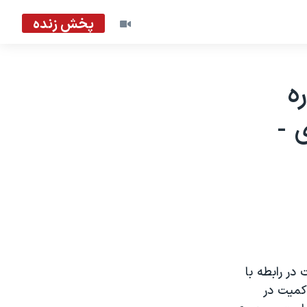
پخش زنده
ه
 -
ر رابطه با
کميت در