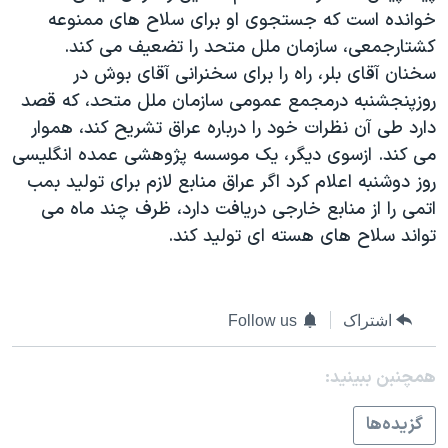
خوانده است که جستجوی او برای سلاح های ممنوعه
دنبال کنید
مستندها
فرهنگ و زندگی
کشتارجمعی، سازمان ملل متحد را تضعيف می کند.
حقوق شهروندی
انتخابات ریاست جمهوری آمریکا ۲۰۲۴
سخنان آقای بلر، راه را برای سخنرانی آقای بوش در
اقتصادی
حمله جمهوری اسلامی به اسرائیل
روزپنجشنبه درمجمع عمومی سازمان ملل متحد، که قصد
دارد طی آن نظرات خود را درباره عراق تشريح کند، هموار
رمز مهسا
علم و فناوری
زبانهای مختلف
می کند. ازسوی ديگر، يک موسسه پژوهشی عمده انگليسی
اسرائیل در جنگ
ورزش زنان در ایران
روز دوشنبه اعلام کرد اگر عراق منابع لازم برای توليد بمب
گالری عکس
اعتراضات زن، زندگی، آزادی
اتمی را از منابع خارجی دريافت دارد، ظرف چند ماه می
تواند سلاح های هسته ای توليد کند.
آرشیو پخش زنده
مجموعه مستندهای دادخواهی
تریبونال مردمی آبان ۹۸
دادگاه حمید نوری
اشتراک
Follow us
چهل سال گروگان‌گیری
همچنبن ببینید:
قانون شفافیت دارائی کادر رهبری ایران
اعتراضات مردمی آبان ۹۸
گزيده‌ها