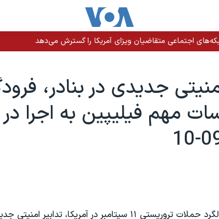
ه‌های اجتماعی متقاضیان ویزای آمریکا را گسترش می‌دهد
امنيتی جديدی در بنادر، فرودگ
ات مهم فيليپين به اجرا در آ
در پيشاپيش سالگرد حملات تروريستی ۱۱ سپتامبر در آمريکا، تدابير ام