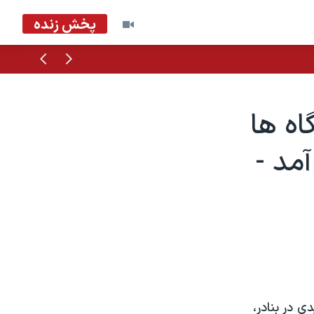
پخش زنده
قبلی
بعدی
اه ها
مد -
نيتی جديدی در بنادر،