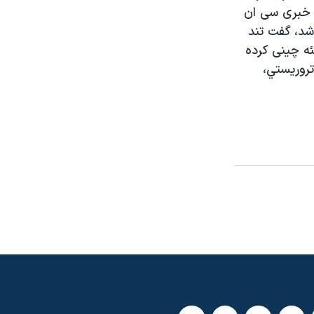
ه خبری سی ان
شد، گفت تند
ئه چينی کرده
تروريستي،