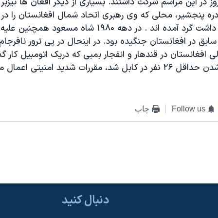
وز در اين مراسم شرکت داشتند. بسياری از ديگر افغان ها نيزبر 
ره پنجشير، محلی که وی رهبری اتحاد شمال افغانستان را در
طالبان بر عهده داشت گرد آمده اند . در دهه ۱۹۸۰ شاه مسعود ه
ابق در افغانستان جنگيده بود. در اينحال در پی ترور نافرجام
لی افغانستان در قندهار و انفجار بمبی که دريک اتومبيل کار گ
 مقررات شديد امنيتی اعمال ميشود.
Follow us
چاپ
دنبال کنید