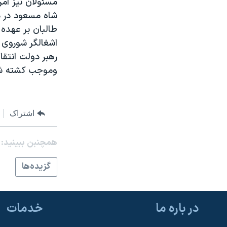
مسئولان نيز امر
مستندها
فرهنگ و زندگی
شاه مسعود در د
حقوق شهروندی
انتخابات ریاست جمهوری آمریکا ۲۰۲۴
اقتصادی
حمله جمهوری اسلامی به اسرائیل
اشغالگر شوروی س
رهبر دولت انتقا
رمز مهسا
علم و فناوری
وموجب کشته شدن حداقل ۲۶ نفر در کابل شد،
اسرائیل در جنگ
ورزش زنان در ایران
گالری عکس
اعتراضات زن، زندگی، آزادی
آرشیو پخش زنده
مجموعه مستندهای دادخواهی
اشتراک
تریبونال مردمی آبان ۹۸
همچنبن ببینید:
دادگاه حمید نوری
گزيده‌ها
چهل سال گروگان‌گیری
قانون شفافیت دارائی کادر رهبری ایران
اعتراضات مردمی آبان ۹۸
در باره ما
خدمات
اسرائیل در جنگ