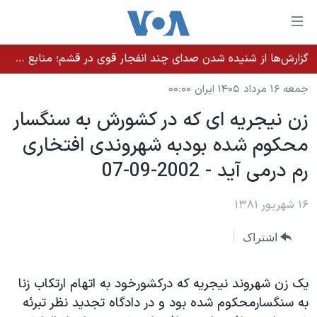
ینکهای
ابل
سترسی
گزارش‌ها از شنیده شدن صدای چند انفجار قوی در قشم؛ منابع حکومتی می‌گویند درگیری در تنگه هرمز بود
خانه
هش
جمعه ۱۶ مرداد ۱۴۰۵ ایران ۰۰:۰۰
نسخه سبک وب‌سایت
ه
زن نيجريه ای که در کشورش به سنگسار
حتوای
موضوع ها
محکوم شده بودبه شهروندی افتخاری
صلی
برنامه های تلویزیونی
ایران
هش
رم درمی آيد - 2002-09-07
جدول برنامه ها
ه
آمریکا
فحه
صفحه‌های ویژه
۱۶ شهریور ۱۳۸۱
جهان
صلی
فرکانس‌های صدای آمریکا
ورزشی
جام جهانی ۲۰۲۶
هش
اشتراک
پخش رادیویی
ه
گزیده‌ها
عملیات خشم حماسی
ستجو
۲۵۰سالگی آمریکا
ویژه برنامه‌ها
يک زن شهروند نيجريه که درکشورخود به اتهام ارتکاب زنا
یادگیری زبان انگلیسی
به سنگسارمحکوم شده بود و در دادگاه تجديد نظر تبرئه
ویدیوها
بایگانی برنامه‌های تلویزیونی