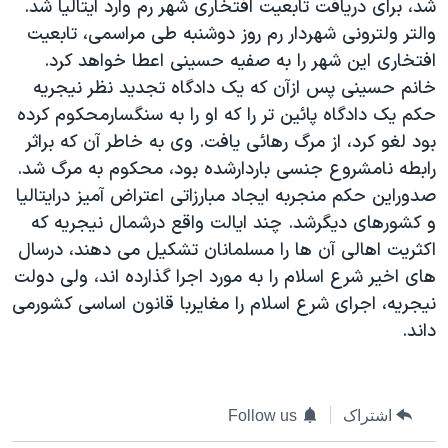
شد، برای دريافت تابعيت افتخاری شهر رم وارد ايتاليا شد.
دنبال کنید
مستندها
فرهنگ و زندگی
والتر ولترونی شهردار رم روز دوشنبه طی مراسمی، تابعيت
حقوق شهروندی
انتخابات ریاست جمهوری آمریکا ۲۰۲۴
افتخاری اين شهر را به صفيه حسينی اعطا خواهد کرد.
خانم حسينی پس ازآن که يک دادگاه تجديد نظر نيجريه
اقتصادی
حمله جمهوری اسلامی به اسرائیل
حکم يک دادگاه پائين تر را که او را به سنگسارمحکوم کرده
رمز مهسا
علم و فناوری
بود لغو کرد، از مرگ رهائی يافت. وی به خاطر آن که براثر
زبانهای مختلف
اسرائیل در جنگ
ورزش زنان در ایران
رابطه نامشروع جنسی باردارشده بود، محکوم به مرگ شد.
صدوراين حکم منجربه ايجاد مبارزاتی اعتراض آميز درايتاليا
گالری عکس
اعتراضات زن، زندگی، آزادی
و کشورهای ديگرشد. چند ايالت واقع درشمال نيجريه که
آرشیو پخش زنده
مجموعه مستندهای دادخواهی
اکثريت اهالی آن ها را مسلمانان تشکيل می دهند، درسال
تریبونال مردمی آبان ۹۸
های اخير شرع اسلام را به مورد اجرا گذارده اند، ولی دولت
نيجريه، اجرای شرع اسلام را مغايربا قانون اساسی کشورمی
دادگاه حمید نوری
داند.
چهل سال گروگان‌گیری
قانون شفافیت دارائی کادر رهبری ایران
اشتراک
Follow us
اعتراضات مردمی آبان ۹۸