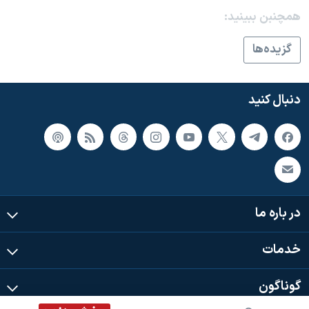
اسرائیل در جنگ
همچنبن ببینید:
نرگس محمدی برنده جایزه نوبل صلح
گزيده‌ها
همایش محافظه‌کاران آمریکا «سی‌پک»
صفحه‌های ویژه
دنبال کنید
سفر پرزیدنت ترامپ به چین
در باره ما
خدمات
گوناگون