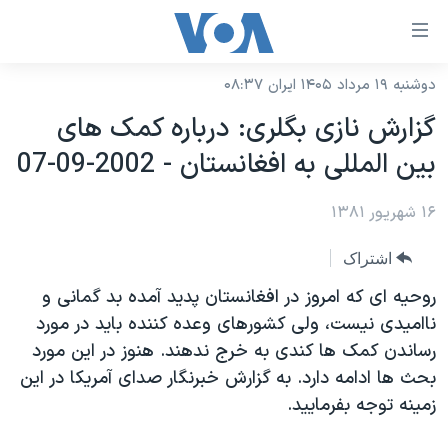
ینکهای
ابل
سترسی
دوشنبه ۱۹ مرداد ۱۴۰۵ ایران ۰۸:۳۷
خانه
هش
گزارش نازی بگلری: درباره کمک های
نسخه سبک وب‌سایت
ه
بين المللی به افغانستان - 2002-09-07
حتوای
موضوع ها
صلی
۱۶ شهریور ۱۳۸۱
برنامه های تلویزیونی
ایران
هش
جدول برنامه ها
ه
آمریکا
اشتراک
فحه
صفحه‌های ویژه
جهان
روحيه ای که امروز در افغانستان پديد آمده بد گمانی و
صلی
فرکانس‌های صدای آمریکا
نااميدی نيست، ولی کشورهای وعده کننده بايد در مورد
ورزشی
جام جهانی ۲۰۲۶
هش
رساندن کمک ها کندی به خرج ندهند. هنوز در اين مورد
پخش رادیویی
ه
گزیده‌ها
عملیات خشم حماسی
بحث ها ادامه دارد. به گزارش خبرنگار صدای آمريکا در اين
ستجو
۲۵۰سالگی آمریکا
ویژه برنامه‌ها
زمينه توجه بفرماييد.
یادگیری زبان انگلیسی
ویدیوها
بایگانی برنامه‌های تلویزیونی