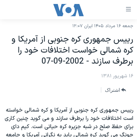
ینکهای
ابل
سترسی
جمعه ۱۶ مرداد ۱۴۰۵ ایران ۱۲:۰۷
خانه
هش
رييس جمهوری کره جنوبی از آمريکا و
نسخه سبک وب‌سایت
ه
کره شمالی خواست اختلافات خود را
حتوای
موضوع ها
برطرف سازند - 2002-09-07
صلی
برنامه های تلویزیونی
ایران
هش
۱۶ شهریور ۱۳۸۱
جدول برنامه ها
ه
آمریکا
فحه
صفحه‌های ویژه
جهان
اشتراک
صلی
فرکانس‌های صدای آمریکا
ورزشی
جام جهانی ۲۰۲۶
هش
پخش رادیویی
رييس جمهوری کره جنوبی از آمريکا و کره شمالی خواسته
ه
گزیده‌ها
عملیات خشم حماسی
است اختلافات خود را برطرف سازند و می گويد چنين کاری
ستجو
۲۵۰سالگی آمریکا
ویژه برنامه‌ها
یادگیری زبان انگلیسی
برای حفظ صلح در شبه جزيره کره حياتی است. کيم دای
ویدیوها
بایگانی برنامه‌های تلویزیونی
جونگ می گويد کره شمالی بايد به نگرانی آمريکا و جامعه