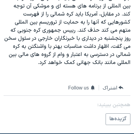
بين المللی از برنامه های هسته ای و موشکی آن توجه
دنبال کنید
مستندها
فرهنگ و زندگی
کند. در مقابل، آمريکا بايد کره شمالی را از فهرست
حقوق شهروندی
انتخابات ریاست جمهوری آمریکا ۲۰۲۴
کشورهايی که آنها را به حمايت از تروريسم بين المللی
اقتصادی
حمله جمهوری اسلامی به اسرائیل
متهم می کند حذف کند. رييس جمهوری کره جنوبی که
روز پنجشنبه در ديداری با خبرنگاران خارجی در سئول سخن
رمز مهسا
علم و فناوری
زبانهای مختلف
می گفت، اظهار داشت مناسبات بهتر با واشنگتن به کره
اسرائیل در جنگ
ورزش زنان در ایران
شمالی در دسترسی به اعتبار و وام از گروه های مالی بين
گالری عکس
اعتراضات زن، زندگی، آزادی
المللی مانند بانک جهانی کمک خواهد کرد.
آرشیو پخش زنده
مجموعه مستندهای دادخواهی
تریبونال مردمی آبان ۹۸
اشتراک
Follow us
دادگاه حمید نوری
چهل سال گروگان‌گیری
همچنبن ببینید:
قانون شفافیت دارائی کادر رهبری ایران
گزيده‌ها
اعتراضات مردمی آبان ۹۸