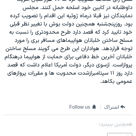
دنبال کنید
مستندها
فرهنگ و زندگی
داوطلبانه در کابين خود اسلحه حمل کنند. مجلس
نمايندگان نيز قبلا درماه ژوئيه اين اقدام را تصويب کرده
حقوق شهروندی
انتخابات ریاست جمهوری آمریکا ۲۰۲۴
بود. روزپنجشنبه همچنين دولت بوش با تغيير نظر قبلی
اقتصادی
حمله جمهوری اسلامی به اسرائیل
خود تاييد کرد که قصد دارد طرح محدودتری را نسبت به
رمز مهسا
علم و فناوری
مسلح ساختن خلبانان هواپيماهای مسافر بری را مورد
زبانهای مختلف
توجه قراردهد. هواداران اين طرح می گويند مسلح ساختن
اسرائیل در جنگ
ورزش زنان در ایران
خلبانان آخرين خط دفاعی برای حمايت از هواپيما درهنگام
گالری عکس
اعتراضات زن، زندگی، آزادی
پروازاست. ازسوی ديگر، دولت آمريکا اعلام داشت که قصد
آرشیو پخش زنده
مجموعه مستندهای دادخواهی
دارد روز ۱۱ سپتامبرازشدت محدويت ها و مقررات پروازهای
عمومی بکاهد.
تریبونال مردمی آبان ۹۸
دادگاه حمید نوری
چهل سال گروگان‌گیری
اشتراک
Follow us
قانون شفافیت دارائی کادر رهبری ایران
همچنبن ببینید:
اعتراضات مردمی آبان ۹۸