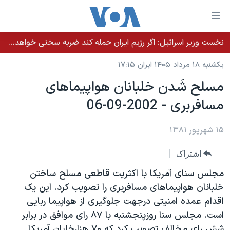
ینکهای
ابل
سترسی
نخست وزیر اسرائيل: اگر رژیم ایران حمله کند ضربه سختی خواهد خورد
خانه
هش
یکشنبه ۱۸ مرداد ۱۴۰۵ ایران ۱۷:۱۵
نسخه سبک وب‌سایت
ه
مسلح شَدن خلبانان هواپيماهای
حتوای
موضوع ها
مسافربری - 2002-09-06
صلی
برنامه های تلویزیونی
ایران
هش
جدول برنامه ها
ه
۱۵ شهریور ۱۳۸۱
آمریکا
فحه
صفحه‌های ویژه
جهان
اشتراک
صلی
فرکانس‌های صدای آمریکا
ورزشی
جام جهانی ۲۰۲۶
هش
مجلس سنای آمريکا با اکثريت قاطعی مسلح ساختن
پخش رادیویی
ه
گزیده‌ها
عملیات خشم حماسی
خلبانان هواپيماهای مسافربری را تصويب کرد. اين يک
ستجو
اقدام عمده امنيتی درجهت جلوگيری از هواپيما ربايی
۲۵۰سالگی آمریکا
ویژه برنامه‌ها
یادگیری زبان انگلیسی
است. مجلس سنا روزپنجشنبه با ۸۷ رای موافق در برابر
ویدیوها
بایگانی برنامه‌های تلویزیونی
شش رای مخالف تصويب کرد که ۷۰ هزارخلبان آمريکا