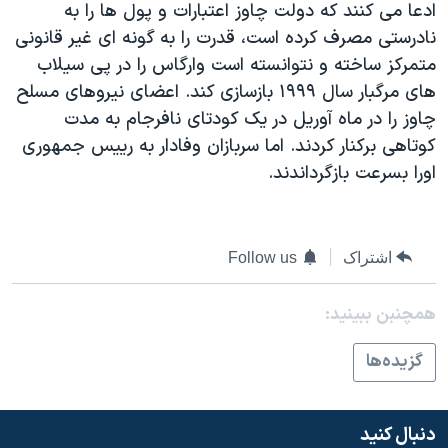
ادعا می کنند که دولت چاوز اعتبارات و پول ها را به
دنبال کنید
مستندها
فرهنگ و زندگی
نادرستی مصرف کرده است، قدرت را به گونه ای غير قانونی
حقوق شهروندی
انتخابات ریاست جمهوری آمریکا ۲۰۲۴
متمرکز ساخته و نتوانسته است وارگاس را در پی سيلاب
های مرگبار سال ۱۹۹۹ بازسازی کند. اعضای نيروهای مسلح
اقتصادی
حمله جمهوری اسلامی به اسرائیل
چاوز را در ماه آوريل در يک کودتای نافرجام به مدت
رمز مهسا
علم و فناوری
کوتاهی برکنار کردند. اما سربازان وفادار به رييس جمهوری
زبانهای مختلف
اسرائیل در جنگ
ورزش زنان در ایران
اورا بسرعت بازگرداندند.
گالری عکس
اعتراضات زن، زندگی، آزادی
آرشیو پخش زنده
مجموعه مستندهای دادخواهی
اشتراک
Follow us
تریبونال مردمی آبان ۹۸
دادگاه حمید نوری
همچنبن ببینید:
چهل سال گروگان‌گیری
گزيده‌ها
قانون شفافیت دارائی کادر رهبری ایران
اعتراضات مردمی آبان ۹۸
دنبال کنید