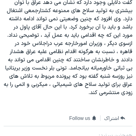
گفت دلايلی وجود دارد که نشان می دهد عراق با توان
دنبال کنید
مستندها
فرهنگ و زندگی
بيشتری به توليد سلاح های ممنوعه کشتارجمعی اشتغال
حقوق شهروندی
انتخابات ریاست جمهوری آمریکا ۲۰۲۴
دارد. وی افزود که چنين وضعيتی نمی تواند ادامه داشته
باشد و بايد با آن برخورد کرد. با اين حال آقای پاول در
اقتصادی
حمله جمهوری اسلامی به اسرائیل
مورد اين که چه اقدامی بايد به عمل آيد ، توضيحی نداد.
رمز مهسا
علم و فناوری
ازسوی ديگر ، وزيران امورخارجه عرب دراجلاس خود در
زبانهای مختلف
اسرائیل در جنگ
ورزش زنان در ایران
قاهره ، نسبت به هرگونه اقدام نظامی عليه عراق هشدار
دادند و خاطرنشان ساختند که چنين اقدامی می تواند به
گالری عکس
اعتراضات زن، زندگی، آزادی
بی ثباتی خاورميانه بيانجامد. تونی بلر نخست وزير بريتانيا
آرشیو پخش زنده
مجموعه مستندهای دادخواهی
نيز روزسه شنبه گفته بود که پرونده مربوط به تلاش های
تریبونال مردمی آبان ۹۸
عراق برای توليد سلاح های شيميائی ، ميکربی و اتمی را به
زودی منتشرمی کند.
دادگاه حمید نوری
چهل سال گروگان‌گیری
قانون شفافیت دارائی کادر رهبری ایران
اشتراک
Follow us
اعتراضات مردمی آبان ۹۸
همچنبن ببینید: