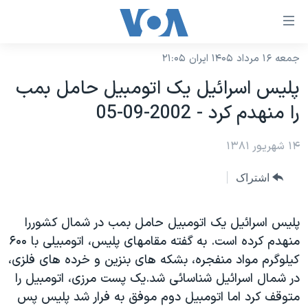
ینکهای
ابل
سترسی
جمعه ۱۶ مرداد ۱۴۰۵ ایران ۲۱:۰۵
خانه
هش
پليس اسرائيل يک اتومبيل حامل بمب
نسخه سبک وب‌سایت
ه
را منهدم کرد - 2002-09-05
حتوای
موضوع ها
صلی
۱۴ شهریور ۱۳۸۱
برنامه های تلویزیونی
ایران
هش
جدول برنامه ها
ه
آمریکا
اشتراک
فحه
صفحه‌های ویژه
جهان
صلی
فرکانس‌های صدای آمریکا
پليس اسرائيل يک اتومبيل حامل بمب در شمال کشوررا
ورزشی
جام جهانی ۲۰۲۶
هش
منهدم کرده است. به گفته مقامهای پليس، اتومبيلی با ۶۰۰
پخش رادیویی
ه
گزیده‌ها
عملیات خشم حماسی
کيلوگرم مواد منفجره، بشکه های بنزين و خرده های فلزی،
ستجو
۲۵۰سالگی آمریکا
ویژه برنامه‌ها
در شمال اسرائيل شناسائی شد.يک پست مرزی، اتومبيل را
یادگیری زبان انگلیسی
متوقف کرد اما اتومبيل دوم موفق به فرار شد پليس پس
ویدیوها
بایگانی برنامه‌های تلویزیونی