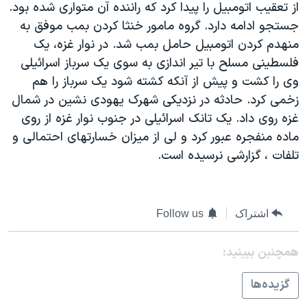
از تعقيب اتومبيل را پيدا کرد که راننده آن متواری شده بود.
دنبال کنید
مستندها
فرهنگ و زندگی
جستجو ادامه دارد. گروه مامور خنثا کردن بمب موفق به
حقوق شهروندی
انتخابات ریاست جمهوری آمریکا ۲۰۲۴
منهدم کردن اتومبيل حامل بمب شد. در نوار غزه، يک
فلسطينی مسلح با تير اندازی به سوی يک سرباز اسرائيلی
اقتصادی
حمله جمهوری اسلامی به اسرائیل
وی را کشت و پيش از آنکه کشته شود يک سرباز را هم
رمز مهسا
علم و فناوری
زخمی کرد. حادثه در نزديکی شهرک يهودی نشين در شمال
زبانهای مختلف
اسرائیل در جنگ
ورزش زنان در ایران
غزه روی داد. يک تانک اسرائيلی در جنوب نوار غزه از روی
ماده منفجره عبور کرد و لی از ميزان خسارتهای احتمالی و
گالری عکس
اعتراضات زن، زندگی، آزادی
تلفات ، گزارشی نرسيده است.
آرشیو پخش زنده
مجموعه مستندهای دادخواهی
تریبونال مردمی آبان ۹۸
دادگاه حمید نوری
اشتراک
Follow us
چهل سال گروگان‌گیری
همچنبن ببینید:
قانون شفافیت دارائی کادر رهبری ایران
گزيده‌ها
اعتراضات مردمی آبان ۹۸