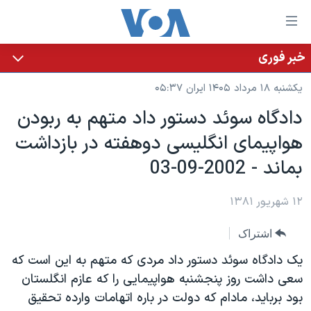
ینکهای
ابل
سترسی
خبر فوری
خانه
هش
یکشنبه ۱۸ مرداد ۱۴۰۵ ایران ۰۵:۳۷
نسخه سبک وب‌سایت
ه
دادگاه سوئد دستور داد متهم به ربودن
حتوای
موضوع ها
هواپيمای انگليسی دوهفته در بازداشت
صلی
برنامه های تلویزیونی
ایران
هش
بماند - 2002-09-03
جدول برنامه ها
ه
آمریکا
فحه
صفحه‌های ویژه
۱۲ شهریور ۱۳۸۱
جهان
صلی
فرکانس‌های صدای آمریکا
ورزشی
جام جهانی ۲۰۲۶
هش
اشتراک
پخش رادیویی
ه
گزیده‌ها
عملیات خشم حماسی
يک دادگاه سوئد دستور داد مردی که متهم به اين است که
ستجو
۲۵۰سالگی آمریکا
ویژه برنامه‌ها
سعی داشت روز پنجشنبه هواپيمايی را که عازم انگلستان
یادگیری زبان انگلیسی
بود بربايد، مادام که دولت در باره اتهامات وارده تحقيق
ویدیوها
بایگانی برنامه‌های تلویزیونی