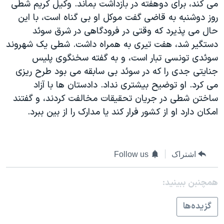
می کند، برای دوهفته در بازداشت بماند. وکيل کريم شطی
دنبال کنید
مستندها
فرهنگ و زندگی
روز دوشنبه به قاضی گفت موکل او بی گناه است، با اين
حقوق شهروندی
انتخابات ریاست جمهوری آمریکا ۲۰۲۴
حال می پذيرد که وقتی در فرودگاهی در شرق سوئد
دستگير شد، هفت تيری به همراه داشت. شطی يک شهروند
اقتصادی
حمله جمهوری اسلامی به اسرائیل
سوئدی تونسی تبار است، و به گفته سخنگوی پليس
رمز مهسا
علم و فناوری
جنايتی جدی را که در سوئد بی سابقه می بود طرح ريزی
زبانهای مختلف
اسرائیل در جنگ
ورزش زنان در ایران
می کرد. او توضيح بيشتری نداد. دادستان ها با آزاد
ساختن شطی در جريان تحقيقات مخالفت کردند، و گفتند
گالری عکس
اعتراضات زن، زندگی، آزادی
امکان دارد او از کشور فرار کند يا مدارک را از بين ببرد.
آرشیو پخش زنده
مجموعه مستندهای دادخواهی
تریبونال مردمی آبان ۹۸
دادگاه حمید نوری
اشتراک
Follow us
چهل سال گروگان‌گیری
همچنبن ببینید:
قانون شفافیت دارائی کادر رهبری ایران
گزيده‌ها
اعتراضات مردمی آبان ۹۸