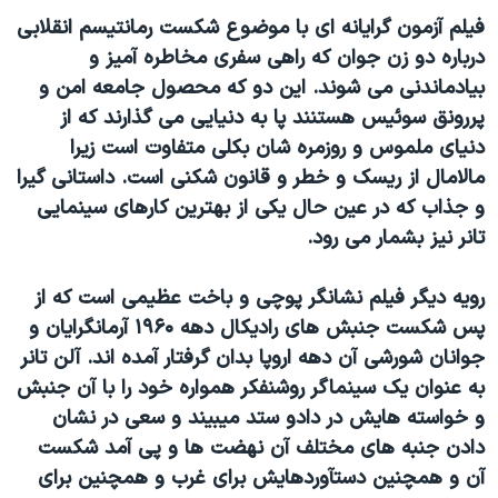
دنبال کنید
مستندها
فرهنگ و زندگی
فيلم آزمون گرايانه ای با موضوع شکست رمانتيسم انقلابی
درباره دو زن جوان که راهی سفری مخاطره آميز و
حقوق شهروندی
انتخابات ریاست جمهوری آمریکا ۲۰۲۴
بيادماندنی می شوند. اين دو که محصول جامعه امن و
اقتصادی
حمله جمهوری اسلامی به اسرائیل
پررونق سوئيس هستنند پا به دنيايی می گذارند که از
رمز مهسا
علم و فناوری
دنيای ملموس و روزمره شان بکلی متفاوت است زيرا
زبانهای مختلف
مالامال از ريسک و خطر و قانون شکنی است. داستانی گيرا
اسرائیل در جنگ
ورزش زنان در ایران
و جذاب که در عين حال يکی از بهترين کارهای سينمايی
گالری عکس
اعتراضات زن، زندگی، آزادی
تانر نيز بشمار می رود.
آرشیو پخش زنده
مجموعه مستندهای دادخواهی
رويه ديگر فيلم نشانگر پوچی و باخت عظيمی است که از
تریبونال مردمی آبان ۹۸
پس شکست جنبش های راديکال دهه ۱۹۶۰ آرمانگرايان و
دادگاه حمید نوری
جوانان شورشی آن دهه اروپا بدان گرفتار آمده اند. آلن تانر
چهل سال گروگان‌گیری
به عنوان يک سينماگر روشنفکر همواره خود را با آن جنبش
و خواسته هايش در دادو ستد ميبيند و سعی در نشان
قانون شفافیت دارائی کادر رهبری ایران
دادن جنبه های مختلف آن نهضت ها و پی آمد شکست
اعتراضات مردمی آبان ۹۸
آن و همچنين دستآوردهايش برای غرب و همچنين برای