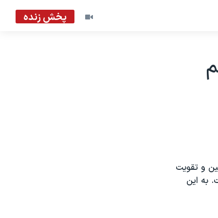
پخش زنده
م
ين و تقويت
. به اين