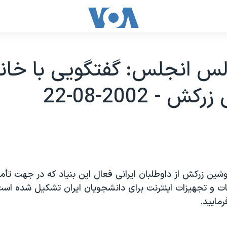
لس انجلس: گفتگويی با خان
 - 2002-08-22
ين زرکش از داوطلبان ايرانی فعال اين بنياد که در جهت تأم
ات و تجهيزات اينترنت برای دانشجويان ايران تشکيل شده است
ماييد.