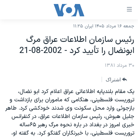
ینکهای
ابل
سترسی
جمعه ۱۶ مرداد ۱۴۰۵ ایران ۱۱:۲۵
خانه
هش
رئيس سازمان اطلاعات عراق مرگ
نسخه سبک وب‌سایت
ه
ابونضال را تأييد کرد - 2002-08-21
حتوای
موضوع ها
صلی
۳۰ مرداد ۱۳۸۱
برنامه های تلویزیونی
ایران
هش
جدول برنامه ها
ه
آمریکا
اشتراک
فحه
صفحه‌های ویژه
جهان
يک مقام بلندپايه اطلاعاتی عراق اعلام کرد ابو نضال،
صلی
فرکانس‌های صدای آمریکا
تروريست فلسطينی، هنگامی که ماموران برای بازداشت و
ورزشی
جام جهانی ۲۰۲۶
هش
بازجوئی وارد محل سکونت وی شدند خودکشی کرد. طاهر
پخش رادیویی
ه
گزیده‌ها
عملیات خشم حماسی
جليل هبوش، رئيس سازمان اطلاعات عراق، در کنفرانس
ستجو
۲۵۰سالگی آمریکا
ویژه برنامه‌ها
خبری امروز در بغداد در باره نحوه مرگ رهبر ۶۵ساله
یادگیری زبان انگلیسی
تروريست فلسطينی، با خبرنگاران گفتگو کرد. به گفته او،
ویدیوها
بایگانی برنامه‌های تلویزیونی