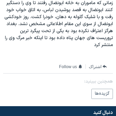
زمانی که ماموران به خانه ابونضال رفتند تا وی را دستگير
دنبال کنید
مستندها
فرهنگ و زندگی
کنند ابونضال به قصد پوشيدن لباس، به اتاق خواب خود
حقوق شهروندی
انتخابات ریاست جمهوری آمریکا ۲۰۲۴
رفت و با شليک گلوله به دهان، خودرا کشت. روز خودکشی
ابونضال از سوی اين مقام اطلاعاتی مشخص نشد. بغداد
اقتصادی
حمله جمهوری اسلامی به اسرائیل
هرگز اعتراف نکرده بود به يکی از تحت پيگرد ترين
رمز مهسا
علم و فناوری
تروريست های جهان پناه داده بود تا اينکه خبر مرگ وی را
زبانهای مختلف
اسرائیل در جنگ
ورزش زنان در ایران
منتشر کرد
گالری عکس
اعتراضات زن، زندگی، آزادی
آرشیو پخش زنده
مجموعه مستندهای دادخواهی
اشتراک
Follow us
تریبونال مردمی آبان ۹۸
دادگاه حمید نوری
همچنبن ببینید:
چهل سال گروگان‌گیری
گزيده‌ها
قانون شفافیت دارائی کادر رهبری ایران
اعتراضات مردمی آبان ۹۸
دنبال کنید