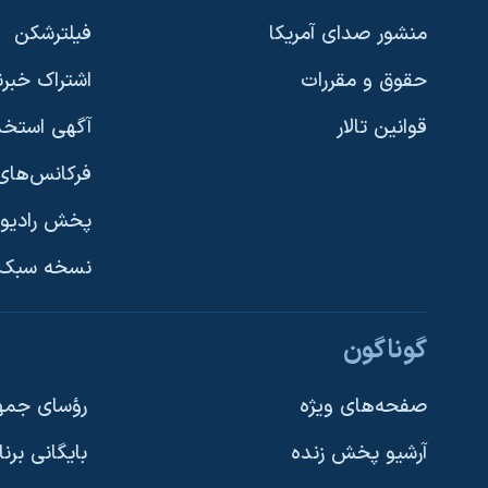
نرگس محمدی برنده جایزه نوبل صلح
منشور صدای آمریکا
فیلترشکن
همایش محافظه‌کاران آمریکا «سی‌پک»
حقوق و مقررات
اشتراک خبرن
صفحه‌های ویژه
قوانین تالار
آگهی استخد
سفر پرزیدنت ترامپ به چین
فرکانس‌های 
پخش رادیو
یادگیری زبان انگلیسی
نسخه سبک 
دنبال کنید
گوناگون
صفحه‌های ویژه
رؤسای جمهو
آرشیو پخش زنده
بایگانی برن
زبانهای مختلف