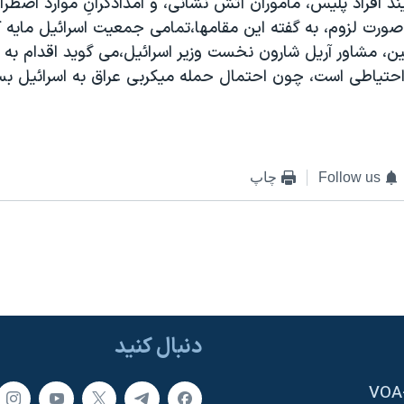
ند افراد پليس، ماموران آتش نشانی، و امدادگرانِ موارد اضطرا
صورت لزوم، به گفته اين مقامها،تمامی جمعيت اسرائيل مايه 
ن، مشاور آريل شارون نخست وزير اسرائيل،می گويد اقدام به م
تياطی است، چون احتمال حمله ميکربی عراق به اسرائيل بسي
Follow us
چاپ
دنبال کنید