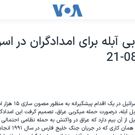
ی آبله برای امدادگران در اسر
کابينه امنيتی اسرائيل در يک ا
ل آبله، درصورت حمله ميکربی عراق، تصميم گرفت اين امدادگرا
يل از آن بيم دارد که عراق در واکنش به حمله نظامی احتمالی آ
کشور حمله کند همان کار