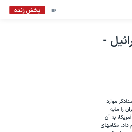
پخش زنده
ائيل -
قدام پيشگيرانه به منظور مصون سازی ۱۵ هزار امدادگر موارد
ن را مايه
مريکا، به آن
ی که در جريان جنگ خليج فارس در سال ۱۹۹۱ انجام داد. مقامهای