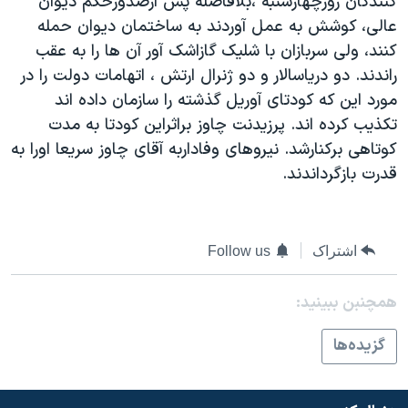
کنندگان روزچهارشنبه ،بلافاصله پس ازصدورحکم ديوان
دنبال کنید
مستندها
فرهنگ و زندگی
عالی، کوشش به عمل آوردند به ساختمان ديوان حمله
کنند، ولی سربازان با شليک گازاشک آور آن ها را به عقب
حقوق شهروندی
انتخابات ریاست جمهوری آمریکا ۲۰۲۴
راندند. دو درياسالار و دو ژنرال ارتش ، اتهامات دولت را در
اقتصادی
حمله جمهوری اسلامی به اسرائیل
مورد اين که کودتای آوريل گذشته را سازمان داده اند
رمز مهسا
علم و فناوری
تکذيب کرده اند. پرزيدنت چاوز براثراين کودتا به مدت
زبانهای مختلف
کوتاهی برکنارشد. نيروهای وفاداربه آقای چاوز سريعا اورا به
اسرائیل در جنگ
ورزش زنان در ایران
قدرت بازگرداندند.
گالری عکس
اعتراضات زن، زندگی، آزادی
آرشیو پخش زنده
مجموعه مستندهای دادخواهی
تریبونال مردمی آبان ۹۸
اشتراک
Follow us
دادگاه حمید نوری
همچنبن ببینید:
چهل سال گروگان‌گیری
گزيده‌ها
قانون شفافیت دارائی کادر رهبری ایران
اعتراضات مردمی آبان ۹۸