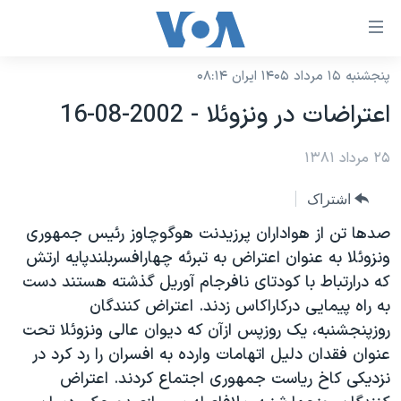
ینکهای
ابل
سترسی
پنجشنبه ۱۵ مرداد ۱۴۰۵ ایران ۰۸:۱۴
خانه
هش
اعتراضات در ونزوئلا - 2002-08-16
نسخه سبک وب‌سایت
ه
حتوای
۲۵ مرداد ۱۳۸۱
موضوع ها
صلی
برنامه های تلویزیونی
ایران
اشتراک
هش
جدول برنامه ها
ه
آمریکا
صدها تن از هواداران پرزيدنت هوگوچاوز رئيس جمهوری
فحه
صفحه‌های ویژه
ونزوئلا به عنوان اعتراض به تبرئه چهارافسربلندپايه ارتش
جهان
صلی
که درارتباط با کودتای نافرجام آوريل گذشته هستند دست
فرکانس‌های صدای آمریکا
ورزشی
جام جهانی ۲۰۲۶
هش
به راه پيمايی درکاراکاس زدند. اعتراض کنندگان
پخش رادیویی
ه
گزیده‌ها
عملیات خشم حماسی
روزپنجشنبه، يک روزپس ازآن که ديوان عالی ونزوئلا تحت
ستجو
عنوان فقدان دليل اتهامات وارده به افسران را رد کرد در
۲۵۰سالگی آمریکا
ویژه برنامه‌ها
یادگیری زبان انگلیسی
نزديکی کاخ رياست جمهوری اجتماع کردند. اعتراض
ویدیوها
بایگانی برنامه‌های تلویزیونی