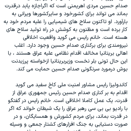
صدام حسين مردی اهريمنی است که اگراجازه يابد درقدرت
دنبال کنید
مستندها
فرهنگ و زندگی
بماند می تواند برای کشورخود و سايرکشورها ويرانی به
حقوق شهروندی
انتخابات ریاست جمهوری آمریکا ۲۰۲۴
بارآورد. او تاکنون سلاح های شيميايی را عليه مردم خود به
اقتصادی
حمله جمهوری اسلامی به اسرائیل
کار برده است و مظنون به کوشش در راه توليد سلاح های
هسته است. خانم رايس می گويد واقعيت اخلاقی
رمز مهسا
علم و فناوری
زبانهای مختلف
نيرومندی برای برکناری صدام حسين وجود دارد. اغلب
اسرائیل در جنگ
ورزش زنان در ایران
اهالی بريتانيا مخالف اقدام نظامی عليه عراق هستند ، با
گالری عکس
اعتراضات زن، زندگی، آزادی
اين حال تونی بلر نخست وزيربريتانيا ازخواسته پرزيدنت
بوش درمورد سرنگونی صدام حسين حمايت می کند.
آرشیو پخش زنده
مجموعه مستندهای دادخواهی
تریبونال مردمی آبان ۹۸
کاندوليزا رايس مشاور امنيت ملی کاخ سفيد می گويد
دادگاه حمید نوری
اقدام به بر کناری صدام حسين رئيس جمهوری عراق از
قدرت، يک عمل کاملا اخلاقی است. خانم رايس در گفتگو
چهل سال گروگان‌گیری
با راديو بی بی سی رهبر عراق را يک شيطان خواند که اگر
قانون شفافیت دارائی کادر رهبری ایران
در قدرت بماند، برای مردم کشورش و همسايگان، و در
اعتراضات مردمی آبان ۹۸
صورت دستيابی به جنگ افزارهای کشتار جمعی و وسيله