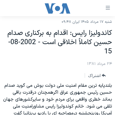
ینکهای
ابل
سترسی
شنبه ۱۷ مرداد ۱۴۰۵ ایران ۰۹:۴۸
خانه
هش
کاندوليزا رايس: اقدام به برکناری صدام
نسخه سبک وب‌سایت
ه
حسين کاملاً اخلاقی است - 2002-08-
حتوای
موضوع ها
15
صلی
برنامه های تلویزیونی
ایران
هش
۲۴ مرداد ۱۳۸۱
جدول برنامه ها
ه
آمریکا
فحه
صفحه‌های ویژه
جهان
اشتراک
صلی
فرکانس‌های صدای آمریکا
ورزشی
جام جهانی ۲۰۲۶
بلندپايه ترين مقام امنيت ملی دولت بوش می گويد صدام
هش
پخش رادیویی
حسين رئيس جمهوری عراق اگرهمچنان درقدرت باقی
ه
گزیده‌ها
عملیات خشم حماسی
بماند خطری واقعی برای مردم خود و سايرکشورهای جهان
ستجو
۲۵۰سالگی آمریکا
ویژه برنامه‌ها
یادگیری زبان انگلیسی
تلقی می شود. خانم کوندوليزا رايس مشاورامنيت ملی
ویدیوها
بایگانی برنامه‌های تلویزیونی
آمريکا روزپنجشنبه درمصاحبه ای با راديو بريتانيا گفت