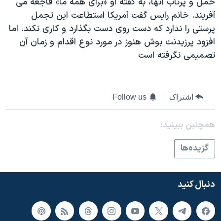
حمل و پرتاب آنها، به گفته او «برای همه ما» فاجعه می
اسرائیل در جنگ
آفريند. خانم رايس گفت آمريکا استطاعت اين تجمل
نرگس محمدی برنده جایزه نوبل صلح
پرستی را ندارد که دست روی دست بگذارد و کاری نکند. اما
همایش محافظه‌کاران آمریکا «سی‌پک»
افزود پرزيدنت بوش هنوز در مورد نوع اقدام و زمان آن
تصميمی نگرفته است
صفحه‌های ویژه
سفر پرزیدنت ترامپ به چین
اشتراک
Follow us
همچنبن ببینید:
گزيده‌ها
دنبال کنید