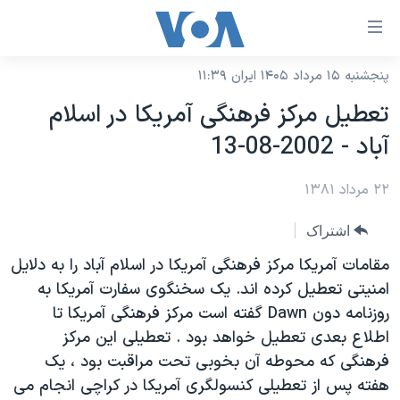
ینکهای
ابل
سترسی
پنجشنبه ۱۵ مرداد ۱۴۰۵ ایران ۱۱:۳۹
خانه
هش
تعطيل مرکز فرهنگی آمريکا در اسلام
نسخه سبک وب‌سایت
ه
آباد - 2002-08-13
حتوای
موضوع ها
صلی
۲۲ مرداد ۱۳۸۱
برنامه های تلویزیونی
ایران
هش
جدول برنامه ها
ه
آمریکا
اشتراک
فحه
صفحه‌های ویژه
جهان
مقامات آمريکا مرکز فرهنگی آمريکا در اسلام آباد را به دلايل
صلی
فرکانس‌های صدای آمریکا
امنيتی تعطيل کرده اند. يک سخنگوی سفارت آمريکا به
ورزشی
جام جهانی ۲۰۲۶
هش
روزنامه دون Dawn گفته است مرکز فرهنگی آمريکا تا
پخش رادیویی
ه
گزیده‌ها
عملیات خشم حماسی
اطلاع بعدی تعطيل خواهد بود . تعطيلی اين مرکز
ستجو
۲۵۰سالگی آمریکا
ویژه برنامه‌ها
فرهنگی که محوطه آن بخوبی تحت مراقبت بود ، يک
یادگیری زبان انگلیسی
هفته پس از تعطيلی کنسولگری آمريکا در کراچی انجام می
ویدیوها
بایگانی برنامه‌های تلویزیونی