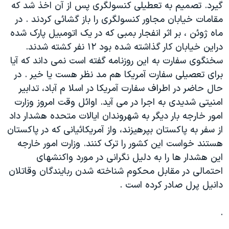
گيرد. تصميم به تعطيلی کنسولگری پس از آن اخذ شد که
دنبال کنید
مستندها
فرهنگ و زندگی
مقامات خيابان مجاور کنسولگری را باز گشائی کردند . در
حقوق شهروندی
انتخابات ریاست جمهوری آمریکا ۲۰۲۴
ماه ژوئن ، بر اثر انفجار بمبی که در يک اتومبيل پارک شده
دراين خيابان کار گذاشته شده بود ۱۲ نفر کشته شدند.
اقتصادی
حمله جمهوری اسلامی به اسرائیل
سخنگوی سفارت به اين روزنامه گفته است نمی داند که آيا
رمز مهسا
علم و فناوری
برای تعصيلی سفارت آمريکا هم مد نظر هست يا خير . در
زبانهای مختلف
اسرائیل در جنگ
ورزش زنان در ایران
حال حاضر در اطراف سفارت آمريکا در اسلا م آباد، تدابير
امنيتی شديدی به اجرا در می آيد. اوائل وقت امروز وزارت
گالری عکس
اعتراضات زن، زندگی، آزادی
امور خارجه بار ديگر به شهروندان ايالات متحده هشدار داد
آرشیو پخش زنده
مجموعه مستندهای دادخواهی
از سفر به پاکستان بپرهيزند، واز آمريکائيانی که در پاکستان
تریبونال مردمی آبان ۹۸
هستند خواست اين کشور را ترک کنند. وزارت امور خارجه
اين هشدار ها را به دليل نگرانی در مورد واکنشهای
دادگاه حمید نوری
احتمالی در مقابل محکوم شناخته شدن ربايندگان وقاتلان
چهل سال گروگان‌گیری
دانيل پرل صادر کرده است .
قانون شفافیت دارائی کادر رهبری ایران
.
اعتراضات مردمی آبان ۹۸