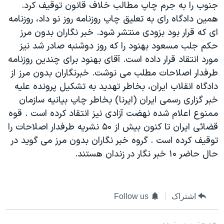
جنوب را به جرم چاپ مطالب خلاف قانون توقيف کرد.
دنبال کنید
مستندها
فرهنگ و زندگی
همين دادگاه رای به تعليق چاپ روزنامه روز نو داد، روزنامه
حقوق شهروندی
انتخابات ریاست جمهوری آمریکا ۲۰۲۴
ای که قرار بود بزودی منتشر شود. خبر نگاران بدون مرز
حکم جلب مسعود بهنود را که روز دوشنبه صادر شد نيز
اقتصادی
حمله جمهوری اسلامی به اسرائیل
مورد انتقاد قرار داده است. آقای بهنود برای چندين روزنامه
رمز مهسا
علم و فناوری
طرفدار اصلاحات مطلب می نوشت. خبرنگاران بدون مرز از
زبانهای مختلف
اسرائیل در جنگ
ورزش زنان در ایران
دادگاه انقلاب ايران، بخاطر تهديد به تشکيل پرونده عليه
خبر گزاری رسمی ايران (ايرنا) بخاطر چاپ بيانيه سازمان
گالری عکس
اعتراضات زن، زندگی، آزادی
ممنوع اعلام شده نهضت آزادی نيز انتقاد کرده است . قوه
آرشیو پخش زنده
مجموعه مستندهای دادخواهی
قضائی ايران تا کنون بيش از ۵۰ نشريه طرفدار اصلاحات را
تریبونال مردمی آبان ۹۸
توقيف کرده است . گروه خبر نگاران بدون مرز می گويد در
حال حاضر ۱۰ خبر نگار در زندان هستند.
دادگاه حمید نوری
چهل سال گروگان‌گیری
قانون شفافیت دارائی کادر رهبری ایران
اشتراک
Follow us
اعتراضات مردمی آبان ۹۸