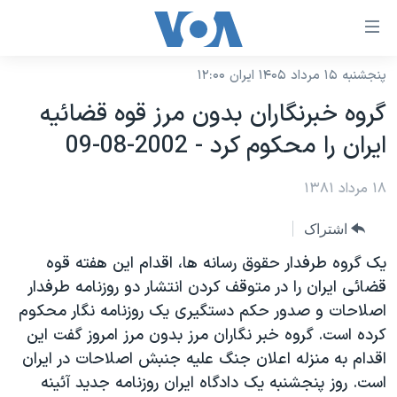
ینکهای
ابل
سترسی
پنجشنبه ۱۵ مرداد ۱۴۰۵ ایران ۱۲:۰۰
خانه
هش
گروه خبرنگاران بدون مرز قوه قضائيه
نسخه سبک وب‌سایت
ه
ايران را محکوم کرد - 2002-08-09
حتوای
موضوع ها
صلی
۱۸ مرداد ۱۳۸۱
برنامه های تلویزیونی
ایران
هش
جدول برنامه ها
ه
آمریکا
اشتراک
فحه
صفحه‌های ویژه
جهان
يک گروه طرفدار حقوق رسانه ها، اقدام اين هفته قوه
صلی
فرکانس‌های صدای آمریکا
قضائی ايران را در متوقف کردن انتشار دو روزنامه طرفدار
ورزشی
جام جهانی ۲۰۲۶
هش
اصلاحات و صدور حکم دستگيری يک روزنامه نگار محکوم
پخش رادیویی
ه
گزیده‌ها
عملیات خشم حماسی
کرده است. گروه خبر نگاران مرز بدون مرز امروز گفت اين
ستجو
۲۵۰سالگی آمریکا
ویژه برنامه‌ها
اقدام به منزله اعلان جنگ عليه جنبش اصلاحات در ايران
یادگیری زبان انگلیسی
است. روز پنجشنبه يک دادگاه ايران روزنامه جديد آئينه
ویدیوها
بایگانی برنامه‌های تلویزیونی