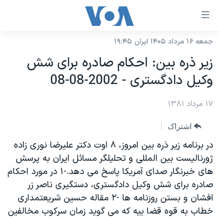
ینکهای
ابل
سترسی
جمعه ۱۶ مرداد ۱۴۰۵ ایران ۱۹:۴۵
خانه
هش
زير ذره بين: احکام صادره برای شش
نسخه سبک وب‌سایت
ه
وکيل دادگستری - 2002-08-08
حتوای
موضوع ها
صلی
۱۷ مرداد ۱۳۸۱
برنامه های تلویزیونی
ایران
هش
جدول برنامه ها
ه
آمریکا
اشتراک
فحه
صفحه‌های ویژه
جهان
در برنامه زير ذره بين امروز، ۸ اوت دکتر عليرضا نوری زاده
صلی
فرکانس‌های صدای آمریکا
ژورناليست بين المللی و تحليلگر مسائل ايران به پرسش
ورزشی
جام جهانی ۲۰۲۶
هش
های خبرنگار صدای آمريکا پاسخ می دهد.-۱ در مورد احکام
پخش رادیویی
ه
گزیده‌ها
عملیات خشم حماسی
صادره برای شش وکيل دادگستری، دستگيری ناصر زر
ستجو
۲۵۰سالگی آمریکا
ویژه برنامه‌ها
افشان و بستن روزنامه ها -۲ مقاله حسين شريعتمداری
یادگیری زبان انگلیسی
خطاب به قوه قضا ييه که می گويد زمان سرکوب مخالفين
ویدیوها
بایگانی برنامه‌های تلویزیونی