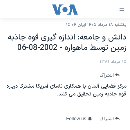
ینکهای
ابل
سترسی
یکشنبه ۱۸ مرداد ۱۴۰۵ ایران ۱۵:۰۴
خانه
هش
دانش و جامعه: اندازه گيری قوه جاذبه
نسخه سبک وب‌سایت
ه
زمين توسط ماهواره - 2002-08-06
حتوای
موضوع ها
صلی
۱۵ مرداد ۱۳۸۱
برنامه های تلویزیونی
ایران
هش
جدول برنامه ها
ه
آمریکا
اشتراک
فحه
صفحه‌های ویژه
جهان
مرکز فضايی آلمان با همکاری ناسای آمريکا مشترکا درباره
صلی
فرکانس‌های صدای آمریکا
قوه جاذبه زمين تحقيق می کنند.
ورزشی
جام جهانی ۲۰۲۶
هش
پخش رادیویی
ه
گزیده‌ها
عملیات خشم حماسی
ستجو
۲۵۰سالگی آمریکا
ویژه برنامه‌ها
یادگیری زبان انگلیسی
اشتراک
Follow us
ویدیوها
بایگانی برنامه‌های تلویزیونی