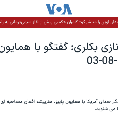
ندان اوین را منتشر کرد؛ کامران حکمتی پیش از آغاز شیمی‌درمانی به زند
ازی بکلری: گفتگو با همايون 
گار صدای آمريکا با همايون پاييز، هنرپيشه افغان مصاحبه ای 
 می شنويد.