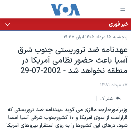
ینکهای
ابل
سترسی
خبر فوری
خانه
هش
پنجشنبه ۱۵ مرداد ۱۴۰۵ ایران ۲۱:۳۷
نسخه سبک وب‌سایت
ه
عهدنامه ضد تروريستی جنوب شرق
حتوای
موضوع ها
آسيا باعث حضور نظامی آمريکا در
صلی
برنامه های تلویزیونی
ایران
هش
منطقه نخواهد شد - 2002-07-29
جدول برنامه ها
ه
آمریکا
فحه
صفحه‌های ویژه
۰۷ مرداد ۱۳۸۱
جهان
صلی
فرکانس‌های صدای آمریکا
ورزشی
جام جهانی ۲۰۲۶
هش
اشتراک
پخش رادیویی
ه
گزیده‌ها
عملیات خشم حماسی
وزيرامورخارجه مالزی می گويد عهدنامه ضد تروريستی که
ستجو
۲۵۰سالگی آمریکا
ویژه برنامه‌ها
قراراست از سوی آمريکا و ۱۰ کشورجنوب شرقی آسيا امضا
یادگیری زبان انگلیسی
شود، درهای اين کشورها را به روی استقرار نيروهای آمريکا
ویدیوها
بایگانی برنامه‌های تلویزیونی