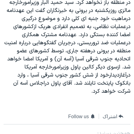
در منطقه باز نخواهد کرد. سيد حميد البار وزيرامورخارجه
دنبال کنید
مستندها
فرهنگ و زندگی
مالزی روزيکشنبه در برونی به خبرنگاران گفت اين عهدنامه
حقوق شهروندی
انتخابات ریاست جمهوری آمریکا ۲۰۲۴
درماهيت خود جنبه ای کلی دارد و موضوع درگيری
درعمليات نظامی، به تصميم انفرادی هريک ازکشورهای
اقتصادی
حمله جمهوری اسلامی به اسرائیل
امضا کننده بستگی دارد. عهدنامه مشترک همکاری
رمز مهسا
علم و فناوری
درعمليات ضد تروريستی، درجريان گفتگوهايی درباره امنيت
زبانهای مختلف
اسرائیل در جنگ
ورزش زنان در ایران
منطقه در برونی درهفته جاری، توسط کشورهای عضو
اتحاديه جنوب شرقی آسيا (آسه آن) و آمريکا امضا خواهد
گالری عکس
اعتراضات زن، زندگی، آزادی
شد. ازسوی ديگر کالین پاول وزيرامورخارجه آمريکا
آرشیو پخش زنده
مجموعه مستندهای دادخواهی
درآغازديدارخود از شش کشور جنوب شرقی آسيا ، وارد
تریبونال مردمی آبان ۹۸
بانکوک پايتخت تايلند شد. آقای پاول دراجلاس آسه آن
شرکت خواهد کرد.
دادگاه حمید نوری
چهل سال گروگان‌گیری
قانون شفافیت دارائی کادر رهبری ایران
اشتراک
Follow us
اعتراضات مردمی آبان ۹۸
همچنبن ببینید: