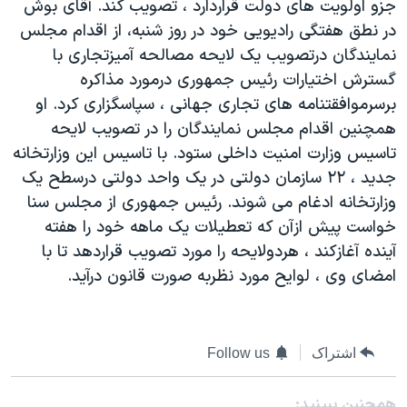
جزو اولويت های دولت قراردارد ، تصويب کند. آقای بوش
دنبال کنید
مستندها
فرهنگ و زندگی
در نطق هفتگی راديويی خود در روز شنبه، از اقدام مجلس
حقوق شهروندی
انتخابات ریاست جمهوری آمریکا ۲۰۲۴
نمايندگان درتصويب يک لايحه مصالحه آميزتجاری با
گسترش اختيارات رئيس جمهوری درمورد مذاکره
اقتصادی
حمله جمهوری اسلامی به اسرائیل
برسرموافقتنامه های تجاری جهانی ، سپاسگزاری کرد. او
رمز مهسا
علم و فناوری
همچنين اقدام مجلس نمايندگان را در تصويب لايحه
زبانهای مختلف
اسرائیل در جنگ
ورزش زنان در ایران
تاسيس وزارت امنيت داخلی ستود. با تاسيس اين وزارتخانه
جديد ، ۲۲ سازمان دولتی در يک واحد دولتی درسطح يک
گالری عکس
اعتراضات زن، زندگی، آزادی
وزارتخانه ادغام می شوند. رئيس جمهوری از مجلس سنا
آرشیو پخش زنده
مجموعه مستندهای دادخواهی
خواست پيش ازآن که تعطيلات يک ماهه خود را هفته
تریبونال مردمی آبان ۹۸
آينده آغازکند ، هردولايحه را مورد تصويب قراردهد تا با
امضای وی ، لوايح مورد نظربه صورت قانون درآيد.
دادگاه حمید نوری
چهل سال گروگان‌گیری
قانون شفافیت دارائی کادر رهبری ایران
اشتراک
Follow us
اعتراضات مردمی آبان ۹۸
همچنبن ببینید: