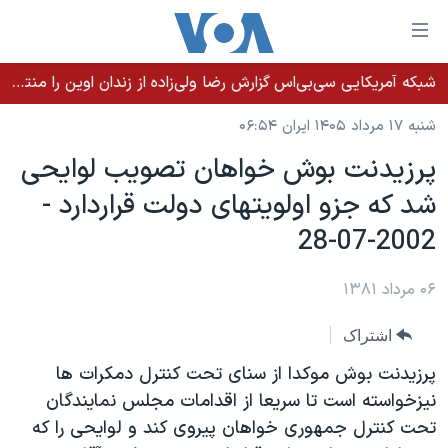
ینکهای
ابل
سترسی
شبکه آمریکایی سی‌بی‌‌اس گزارش رضا ولی‌زاده از زندان اوین را منتشر کرد؛ کامران حکمتی پیش از آغاز شیمی‌درمانی به زندان بازگردانده شد
خانه
هش
شنبه ۱۷ مرداد ۱۴۰۵ ایران ۰۶:۵۴
نسخه سبک وب‌سایت
ه
پرزيدنت بوش خواهان تصويب لوايحی
حتوای
موضوع ها
شد که جزو اولويتهای دولت قراردارد -
صلی
برنامه های تلویزیونی
ایران
هش
2002-07-28
جدول برنامه ها
ه
آمریکا
فحه
صفحه‌های ویژه
۰۶ مرداد ۱۳۸۱
جهان
صلی
فرکانس‌های صدای آمریکا
ورزشی
جام جهانی ۲۰۲۶
هش
اشتراک
پخش رادیویی
ه
گزیده‌ها
عملیات خشم حماسی
پرزيدنت بوش موکدا از سنای تحت کنترل دمکرات ها
ستجو
۲۵۰سالگی آمریکا
ویژه برنامه‌ها
نيزخواسته است تا سريعا از اقدامات مجلس نمايندگان
یادگیری زبان انگلیسی
تحت کنترل جمهوری خواهان پيروی کند و لوايحی را که
ویدیوها
بایگانی برنامه‌های تلویزیونی