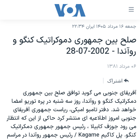
ینکهای
ابل
سترسی
جمعه ۱۶ مرداد ۱۴۰۵ ایران ۲۲:۳۴
خانه
هش
صلح بين جمهوری دموکراتيک کنگو و
نسخه سبک وب‌سایت
ه
روآندا - 2002-07-28
حتوای
موضوع ها
صلی
۰۶ مرداد ۱۳۸۱
برنامه های تلویزیونی
ایران
هش
جدول برنامه ها
ه
آمریکا
اشتراک
فحه
صفحه‌های ویژه
جهان
آفريقای جنوبی می گويد توافق صلح بين جمهوری
صلی
فرکانس‌های صدای آمریکا
دمکراتيک کنگو و روآندا، روز سه شنبه در پره توريو امضا
ورزشی
جام جهانی ۲۰۲۶
هش
خواهد شد. دفتر تامبو امبکی، رياست جمهوری آفريقای
پخش رادیویی
ه
گزیده‌ها
عملیات خشم حماسی
جنوبی امروز اطلاعيه ای منتشر کرد حاکی از اين که انتظار
ستجو
۲۵۰سالگی آمریکا
ویژه برنامه‌ها
می رود جوزف کابيلا ، رئيس جمهور جمهوری دمکراتيک
یادگیری زبان انگلیسی
کنگو. پل کاگيم Kagame / رئيس جمهور روآندا در مراسم
ویدیوها
بایگانی برنامه‌های تلویزیونی