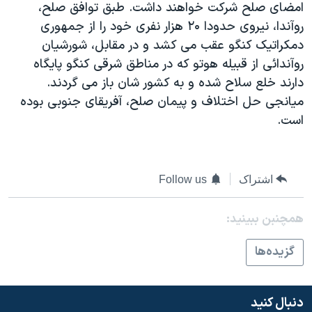
امضای صلح شرکت خواهند داشت. طبق توافق صلح،
دنبال کنید
مستندها
فرهنگ و زندگی
روآندا، نيروی حدودا ۲۰ هزار نفری خود را از جمهوری
حقوق شهروندی
انتخابات ریاست جمهوری آمریکا ۲۰۲۴
دمکراتيک کنگو عقب می کشد و در مقابل، شورشيان
روآندائی از قبيله هوتو که در مناطق شرقی کنگو پايگاه
اقتصادی
حمله جمهوری اسلامی به اسرائیل
دارند خلع سلاح شده و به کشور شان باز می گردند.
رمز مهسا
علم و فناوری
ميانجی حل اختلاف و پيمان صلح، آفريقای جنوبی بوده
زبانهای مختلف
اسرائیل در جنگ
ورزش زنان در ایران
است.
گالری عکس
اعتراضات زن، زندگی، آزادی
آرشیو پخش زنده
مجموعه مستندهای دادخواهی
اشتراک
Follow us
تریبونال مردمی آبان ۹۸
دادگاه حمید نوری
همچنبن ببینید:
چهل سال گروگان‌گیری
گزيده‌ها
قانون شفافیت دارائی کادر رهبری ایران
اعتراضات مردمی آبان ۹۸
دنبال کنید