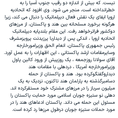
نيست. که بيش از اندازه دو رقيب جنوب آسيا را به
دنبال کنید
مستندها
فرهنگ و زندگی
خطرانداخته است، منجر می شود. وی افزود که اتحاديه
حقوق شهروندی
انتخابات ریاست جمهوری آمریکا ۲۰۲۴
اروپا ايفای يک نقش فعال ديپلماتيک را دنبال می کند، زيرا
هرگونه برخورد مسلحانه بين هند و پاکستان، از مرزهای
اقتصادی
حمله جمهوری اسلامی به اسرائیل
دوکشور فراترخواهد رفت. اين مقام بلندپايه ديپلماتيک
رمز مهسا
علم و فناوری
اتحاديه اروپا ، اندکی پس از ديداربا پرزيدنت پرويزمشرف
زبانهای مختلف
اسرائیل در جنگ
ورزش زنان در ایران
رئيس جمهوری پاکستان، انعام الحق وزيرامورخارجه
وسايرمقامات ارشد پاکستانی ، اين اظهارات را به عمل آورد.
گالری عکس
اعتراضات زن، زندگی، آزادی
آقای سولانا روزجمعه ، يک روزپيش از ورود کالين پاول
آرشیو پخش زنده
مجموعه مستندهای دادخواهی
وزيرامورخارجه آمريکا ، دردهلی با مقامات هند
تریبونال مردمی آبان ۹۸
ديداروگفتگوکرده بود. هند و پاکستان از حمله
دسامبرگذشته به پارلمان هند تاکنون، نزديک به يک
دادگاه حمید نوری
ميليون سرباز را در مرزهای مشترک خود مستقرکرده اند.
چهل سال گروگان‌گیری
دهلی نو ستيزه جويان اسلامی مورد حمايت پاکستان را
قانون شفافیت دارائی کادر رهبری ایران
مسئول اين حمله می داند. پاکستان ادعاهای هند را در
مورد حملات ستيزه جويان درطول مرزها رد کرده است.
اعتراضات مردمی آبان ۹۸