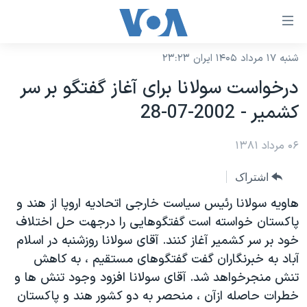
ینکهای
ابل
سترسی
شنبه ۱۷ مرداد ۱۴۰۵ ایران ۲۳:۲۳
خانه
هش
درخواست سولانا برای آغاز گفتگو بر سر
نسخه سبک وب‌سایت
ه
کشمير - 2002-07-28
حتوای
موضوع ها
صلی
۰۶ مرداد ۱۳۸۱
برنامه های تلویزیونی
ایران
هش
جدول برنامه ها
ه
آمریکا
اشتراک
فحه
صفحه‌های ویژه
جهان
هاويه سولانا رئيس سياست خارجی اتحاديه اروپا از هند و
صلی
فرکانس‌های صدای آمریکا
پاکستان خواسته است گفتگوهايی را درجهت حل اختلاف
ورزشی
جام جهانی ۲۰۲۶
هش
خود بر سر کشمير آغاز کنند. آقای سولانا روزشنبه در اسلام
پخش رادیویی
ه
گزیده‌ها
عملیات خشم حماسی
آباد به خبرنگاران گفت گفتگوهای مستقيم ، به کاهش
ستجو
۲۵۰سالگی آمریکا
ویژه برنامه‌ها
تنش منجرخواهد شد. آقای سولانا افزود وجود تنش ها و
یادگیری زبان انگلیسی
خطرات حاصله ازآن ، منحصر به دو کشور هند و پاکستان
ویدیوها
بایگانی برنامه‌های تلویزیونی