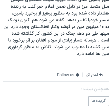
دنبال کنید
مستندها
فرهنگ و زندگی
ملل متحد امرز در کابل ضمن اعلام خبر گفت به راننده
هشدار داده شده بود به منظور پرهيز از برخورد بامين،
حقوق شهروندی
انتخابات ریاست جمهوری آمریکا ۲۰۲۴
مسير خودرا تغيير بدهد. گفته می شود هم اکنون نزديک
اقتصادی
حمله جمهوری اسلامی به اسرائیل
به ۱۰ ميليون مين در گوشه وکنار افغانستان وجود دارد اين
رمز مهسا
علم و فناوری
مينها طی دو دهه جنگ در اين کشور، کار گذاشته شده
زبانهای مختلف
است . هرساله شمار زيادی از مردم افغان بر اثر برخورد با
اسرائیل در جنگ
ورزش زنان در ایران
مين کشته يا معيوب می شوند. تلاش به منظور گردآوری
گالری عکس
اعتراضات زن، زندگی، آزادی
مين ها ادامه دارد
آرشیو پخش زنده
مجموعه مستندهای دادخواهی
تریبونال مردمی آبان ۹۸
اشتراک
Follow us
دادگاه حمید نوری
چهل سال گروگان‌گیری
همچنبن ببینید:
قانون شفافیت دارائی کادر رهبری ایران
گزيده‌ها
اعتراضات مردمی آبان ۹۸