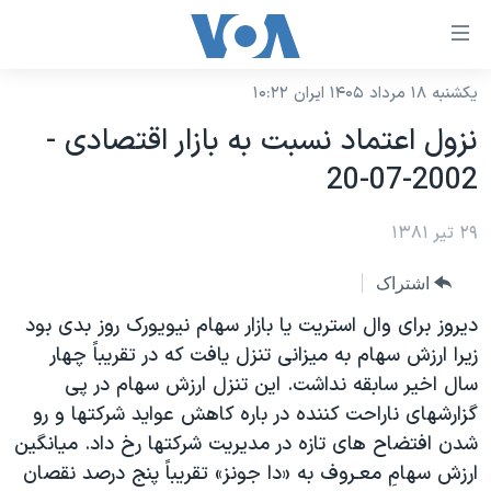
ینکهای
ابل
سترسی
یکشنبه ۱۸ مرداد ۱۴۰۵ ایران ۱۰:۲۲
خانه
هش
نزول اعتماد نسبت به بازار اقتصادی -
نسخه سبک وب‌سایت
ه
2002-07-20
حتوای
موضوع ها
صلی
۲۹ تیر ۱۳۸۱
برنامه های تلویزیونی
ایران
هش
جدول برنامه ها
ه
آمریکا
اشتراک
فحه
صفحه‌های ویژه
جهان
ديروز برای وال استريت يا بازار سهام نيويورک روز بدی بود
صلی
فرکانس‌های صدای آمریکا
زيرا ارزش سهام به ميزانی تنزل يافت که در تقريباً چهار
ورزشی
جام جهانی ۲۰۲۶
هش
سال اخير سابقه نداشت. اين تنزل ارزش سهام در پی
پخش رادیویی
ه
گزیده‌ها
عملیات خشم حماسی
گزارشهای ناراحت کننده در باره کاهش عوايد شرکتها و رو
ستجو
۲۵۰سالگی آمریکا
ویژه برنامه‌ها
شدن افتضاح های تازه در مديريت شرکتها رخ داد. ميانگين
یادگیری زبان انگلیسی
ارزش سهامِ معـروف به «دا جونز» تقريباً پنج درصد نقصان
ویدیوها
بایگانی برنامه‌های تلویزیونی