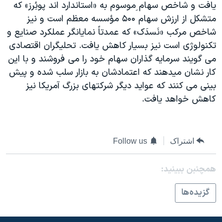
يافت و شاخص سهام ِموسوم به «استاندارد اند پوئِرز» که
دنبال کنید
مستندها
فرهنگ و زندگی
متشکل از ارزش سهام ۵۰۰ مؤسسه معظم است و نيز
حقوق شهروندی
انتخابات ریاست جمهوری آمریکا ۲۰۲۴
شاخص مرکب «نَسدَک» که عمدتاً نمايانگر عملکرد صنايع و
تکنولوژی است نيز بسيار کاهش يافت. تحليگران اقتصادی
اقتصادی
حمله جمهوری اسلامی به اسرائیل
می گويند سرمايه گذاران سهام خود را می فروشند و با اين
رمز مهسا
علم و فناوری
کار نشان ميدهند که اعتمادشان به بازار سلب شده و پيش
زبانهای مختلف
اسرائیل در جنگ
ورزش زنان در ایران
بينی می کنند که عوايد ديگر شرکتهای بزرگ آمريکا نيز
کاهش خواهد يافت.
گالری عکس
اعتراضات زن، زندگی، آزادی
آرشیو پخش زنده
مجموعه مستندهای دادخواهی
تریبونال مردمی آبان ۹۸
اشتراک
Follow us
دادگاه حمید نوری
همچنبن ببینید:
چهل سال گروگان‌گیری
قانون شفافیت دارائی کادر رهبری ایران
گزيده‌ها
اعتراضات مردمی آبان ۹۸