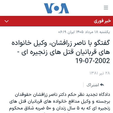
ینکهای
ابل
سترسی
خبر فوری
خانه
هش
یکشنبه ۱۸ مرداد ۱۴۰۵ ایران ۰۶:۱۹
نسخه سبک وب‌سایت
ه
گفتگو با ناصر زرافشان، وکيل خانواده
حتوای
موضوع ها
های قربانيان قتل های زنجيره ای -
صلی
برنامه های تلویزیونی
ایران
هش
2002-07-19
جدول برنامه ها
ه
آمریکا
فحه
صفحه‌های ویژه
۲۸ تیر ۱۳۸۱
جهان
صلی
فرکانس‌های صدای آمریکا
ورزشی
جام جهانی ۲۰۲۶
هش
اشتراک
پخش رادیویی
ه
گزیده‌ها
عملیات خشم حماسی
دادگاه تجديد نظر حکم دکتر ناصر زرافشان حقوقدان
ستجو
۲۵۰سالگی آمریکا
ویژه برنامه‌ها
برجسته و وکيل مدافع خانواده های قربانيان قتل های
یادگیری زبان انگلیسی
زنجيره ای که به ۵ سال زندان و ۵۰ ضربه شلاق محکوم
ویدیوها
بایگانی برنامه‌های تلویزیونی