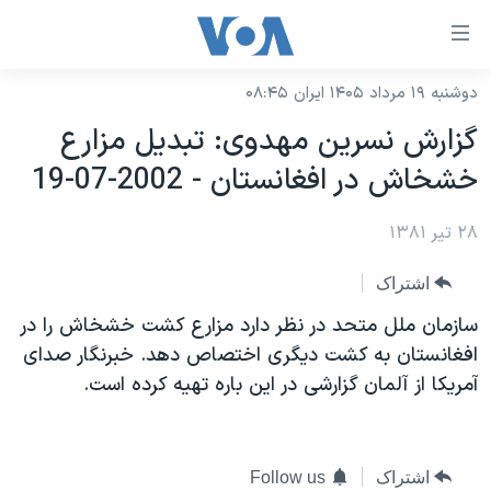
ینکهای
ابل
سترسی
دوشنبه ۱۹ مرداد ۱۴۰۵ ایران ۰۸:۴۵
خانه
هش
گزارش نسرين مهدوی: تبديل مزارع
نسخه سبک وب‌سایت
ه
خشخاش در افغانستان - 2002-07-19
حتوای
موضوع ها
صلی
۲۸ تیر ۱۳۸۱
برنامه های تلویزیونی
ایران
هش
جدول برنامه ها
ه
آمریکا
اشتراک
فحه
صفحه‌های ویژه
جهان
سازمان ملل متحد در نظر دارد مزارع کشت خشخاش را در
صلی
فرکانس‌های صدای آمریکا
افغانستان به کشت ديگری اختصاص دهد. خبرنگار صدای
ورزشی
جام جهانی ۲۰۲۶
هش
آمريکا از آلمان گزارشی در اين باره تهيه کرده است.
پخش رادیویی
ه
گزیده‌ها
عملیات خشم حماسی
ستجو
۲۵۰سالگی آمریکا
ویژه برنامه‌ها
یادگیری زبان انگلیسی
ویدیوها
بایگانی برنامه‌های تلویزیونی
اشتراک
Follow us