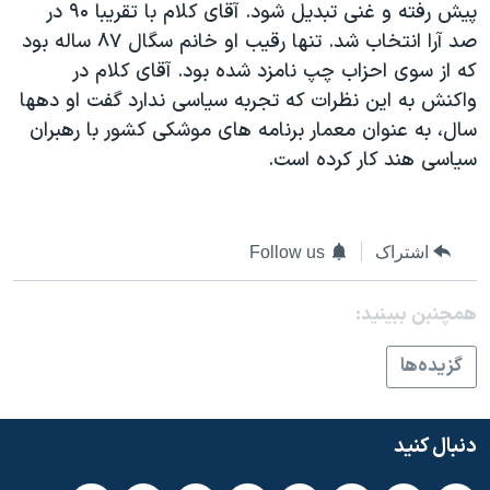
پيش رفته و غنی تبديل شود. آقای کلام با تقريبا ۹۰ در
دنبال کنید
مستندها
فرهنگ و زندگی
صد آرا انتخاب شد. تنها رقيب او خانم سگال ۸۷ ساله بود
حقوق شهروندی
انتخابات ریاست جمهوری آمریکا ۲۰۲۴
که از سوی احزاب چپ نامزد شده بود. آقای کلام در
واکنش به اين نظرات که تجربه سياسی ندارد گفت او دهها
اقتصادی
حمله جمهوری اسلامی به اسرائیل
سال، به عنوان معمار برنامه های موشکی کشور با رهبران
رمز مهسا
علم و فناوری
سياسی هند کار کرده است.
زبانهای مختلف
اسرائیل در جنگ
ورزش زنان در ایران
گالری عکس
اعتراضات زن، زندگی، آزادی
اشتراک
Follow us
آرشیو پخش زنده
مجموعه مستندهای دادخواهی
تریبونال مردمی آبان ۹۸
همچنبن ببینید:
دادگاه حمید نوری
گزيده‌ها
چهل سال گروگان‌گیری
قانون شفافیت دارائی کادر رهبری ایران
دنبال کنید
اعتراضات مردمی آبان ۹۸