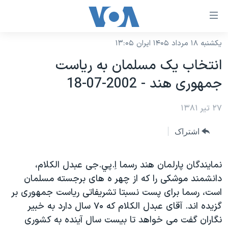
ینکهای
ابل
سترسی
یکشنبه ۱۸ مرداد ۱۴۰۵ ایران ۱۳:۰۵
خانه
هش
انتخاب يک مسلمان به رياست
نسخه سبک وب‌سایت
ه
جمهوری هند - 2002-07-18
حتوای
موضوع ها
صلی
۲۷ تیر ۱۳۸۱
برنامه های تلویزیونی
ایران
هش
جدول برنامه ها
ه
آمریکا
اشتراک
فحه
صفحه‌های ویژه
جهان
صلی
فرکانس‌های صدای آمریکا
نمايندگان پارلمان هند رسما اِ.پي.جی عبدل الکلام،
ورزشی
جام جهانی ۲۰۲۶
هش
دانشمند موشکی را که از چهر ه های برجسته مسلمان
پخش رادیویی
ه
گزیده‌ها
عملیات خشم حماسی
است، رسما برای پست نسبتا تشريفاتی رياست جمهوری بر
ستجو
۲۵۰سالگی آمریکا
ویژه برنامه‌ها
گزيده اند. آقای عبدل الکلام که ۷۰ سال دارد به خبير
یادگیری زبان انگلیسی
نگاران گفت می خواهد تا بيست سال آينده به کشوری
ویدیوها
بایگانی برنامه‌های تلویزیونی