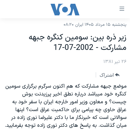
ینکهای
ابل
سترسی
پنجشنبه ۱۵ مرداد ۱۴۰۵ ایران ۰۸:۲۰
خانه
هش
زير ذره بين: سومين کنگره جبهه
نسخه سبک وب‌سایت
ه
مشارکت - 2002-07-17
حتوای
موضوع ها
صلی
۲۶ تیر ۱۳۸۱
برنامه های تلویزیونی
ایران
هش
جدول برنامه ها
ه
آمریکا
اشتراک
فحه
صفحه‌های ویژه
جهان
موضع جبهه مشارکت که هم اکنون سرگرم برگزاری سومين
صلی
فرکانس‌های صدای آمریکا
کنگره خود ميباشد درباره نطق اخير پرزيدنت بوش
ورزشی
جام جهانی ۲۰۲۶
هش
چيست؟ و معاون وزير امور خارجه ايران با سفر خود به
پخش رادیویی
ه
گزیده‌ها
عملیات خشم حماسی
عراق حاوی چه پيامی برای حاکميت عراق است؟ اينها
ستجو
۲۵۰سالگی آمریکا
ویژه برنامه‌ها
سوالاتی است که خبرنگار ما با دکتر عليرضا نوری زاده در
یادگیری زبان انگلیسی
ميان گذاشت. به پاسخ های دکتر نوری زاده توجه بفرماييد.
ویدیوها
بایگانی برنامه‌های تلویزیونی