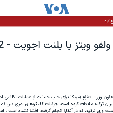
عاون وزارت دفاع آمريکا برای جلب حمايت از عمليات نظامی اح
هبران ترکيه ملاقات کرده است. جزئيات گفتگوهای امروز بين نماي
 وزير ترکيه، که در آنکارا انجام گرفت، افشا نشده است . اما 