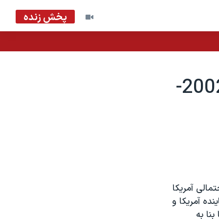
پخش زنده
ملاقات ولفو ويتز با بلنت اجويت - 2002-
تمالی آمريکا
نده آمريکا و
بنا به