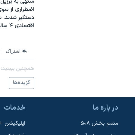
منتهی به برزيل 
مستندها
فرهنگ و زندگی
حقوق شهروندی
انتخابات ریاست جمهوری آمریکا ۲۰۲۴
دستگير شدند. نا
اقتصادی
حمله جمهوری اسلامی به اسرائیل
اقتصادی ۴ ساله آرژانتين برای اقتصاد پاراگوئه ، دست و پنجه نرم می کند.
رمز مهسا
علم و فناوری
اسرائیل در جنگ
ورزش زنان در ایران
اشتراک
گالری عکس
اعتراضات زن، زندگی، آزادی
آرشیو پخش زنده
مجموعه مستندهای دادخواهی
همچنبن ببینید:
تریبونال مردمی آبان ۹۸
گزيده‌ها
دادگاه حمید نوری
چهل سال گروگان‌گیری
در باره ما
خدمات
قانون شفافیت دارائی کادر رهبری ایران
اعتراضات مردمی آبان ۹۸
متمم بخش ۵۰۸
اپلیکیشن +VOA
اسرائیل در جنگ