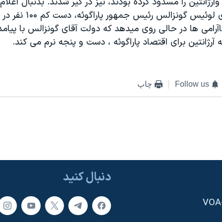
وآرژانتين را مسدود کرده بودند، نيز در گير شدند. بدنبال اعل
اضطراری از سوی لوئيس گونزالس ر
آرامی ها در حالی روی ميدهد که دولت آقای گونزالس با پيامد
Follow us
چاپ
دنبال کنید