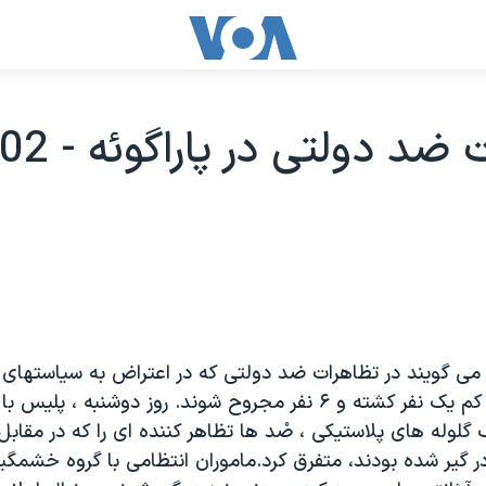
 می گويند در تظاهرات ضد دولتی که در اعتراض به سياستهای ا
شده بود، دست کم يک نفر کشته و ۶ نفر مجروح شوند. روز دوشنبه ، پ
گلوله های پلاستيکی ، صْد ها تظاهر کننده ای را که در مقاب
ر گير شده بودند، متفرق کرد.ماموران انتظامی با گروه خشمگي