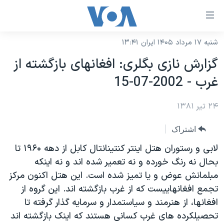
ینکهای
ابل
سترسی
شنبه ۱۷ مرداد ۱۴۰۵ ایران ۱۳:۴۱
خانه
هش
گزارش نازی بگلری: افغانهای بازگشته از
نسخه سبک وب‌سایت
ه
غرب - 2002-07-15
حتوای
موضوع ها
صلی
۲۴ تیر ۱۳۸۱
برنامه های تلویزیونی
ایران
هش
جدول برنامه ها
ه
آمریکا
اشتراک
فحه
صفحه‌های ویژه
جهان
لابی و رستوران هتل اينتر کنتينانتال کابل از دهه ۱۹۶۰ تا
صلی
فرکانس‌های صدای آمریکا
بحال نه رنگ خورده و نه تعمير شده اند و نه اينکه
ورزشی
جام جهانی ۲۰۲۶
هش
مبلمانش عوض و يا تميز شده است. اين هتل اکنون مرکز
پخش رادیویی
ه
گزیده‌ها
عملیات خشم حماسی
تجمع افغانهاييست که از غرب بازگشته اند. اين گروه از
ستجو
۲۵۰سالگی آمریکا
ویژه برنامه‌ها
افغانها، از هنرمند و سياستمدار و سرمايه گذار گرفته تا
یادگیری زبان انگلیسی
تحصيلکرده های غرب کسانی هستند که اينک بازگشته اند
ویدیوها
بایگانی برنامه‌های تلویزیونی