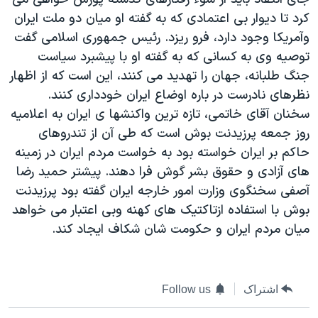
دنبال کنید
مستندها
فرهنگ و زندگی
کرد تا ديوار بی اعتمادی که به گفته او ميان دو ملت ايران
وآمريکا وجود دارد، فرو ريزد. رئيس جمهوری اسلامی گفت
حقوق شهروندی
انتخابات ریاست جمهوری آمریکا ۲۰۲۴
توصيه وی به کسانی که به گفته او با پيشبرد سياست
اقتصادی
حمله جمهوری اسلامی به اسرائیل
جنگ طلبانه، جهان را تهديد می کنند، اين است که از اظهار
رمز مهسا
علم و فناوری
نظرهای نادرست در باره اوضاع ايران خودداری کنند.
زبانهای مختلف
سخنان آقای خاتمی، تازه ترين واکنشها ی ايران به اعلاميه
اسرائیل در جنگ
ورزش زنان در ایران
روز جمعه پرزيدنت بوش است که طی آن از تندروهای
گالری عکس
اعتراضات زن، زندگی، آزادی
حاکم بر ايران خواسته بود به خواست مردم ايران در زمينه
آرشیو پخش زنده
مجموعه مستندهای دادخواهی
های آزادی و حقوق بشر گوش فرا دهند. پيشتر حميد رضا
آصفی سخنگوی وزارت امور خارجه ايران گفته بود پرزيدنت
تریبونال مردمی آبان ۹۸
بوش با استفاده ازتاکتيک های کهنه وبی اعتبار می خواهد
دادگاه حمید نوری
ميان مردم ايران و حکومت شان شکاف ايجاد کند.
چهل سال گروگان‌گیری
قانون شفافیت دارائی کادر رهبری ایران
اشتراک
Follow us
اعتراضات مردمی آبان ۹۸