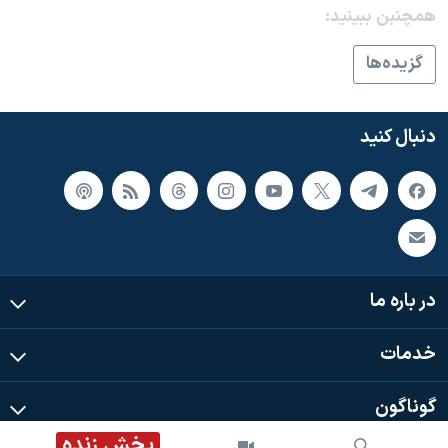
اسرائیل در جنگ
همچنبن ببینید:
نرگس محمدی برنده جایزه نوبل صلح
گزيده‌ها
همایش محافظه‌کاران آمریکا «سی‌پک»
صفحه‌های ویژه
دنبال کنید
سفر پرزیدنت ترامپ به چین
در باره ما
خدمات
گوناگون
پخش زنده