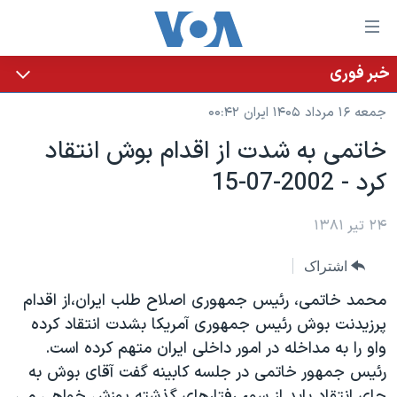
ینکهای
ابل
سترسی
خبر فوری
خانه
هش
جمعه ۱۶ مرداد ۱۴۰۵ ایران ۰۰:۴۲
نسخه سبک وب‌سایت
ه
خاتمی به شدت از اقدام بوش انتقاد
حتوای
موضوع ها
کرد - 2002-07-15
صلی
برنامه های تلویزیونی
ایران
هش
جدول برنامه ها
ه
۲۴ تیر ۱۳۸۱
آمریکا
فحه
صفحه‌های ویژه
جهان
اشتراک
صلی
فرکانس‌های صدای آمریکا
ورزشی
جام جهانی ۲۰۲۶
هش
محمد خاتمی، رئيس جمهوری اصلاح طلب ايران،از اقدام
پخش رادیویی
ه
گزیده‌ها
عملیات خشم حماسی
پرزيدنت بوش رئيس جمهوری آمريکا بشدت انتقاد کرده
ستجو
واو را به مداخله در امور داخلی ايران متهم کرده است.
۲۵۰سالگی آمریکا
ویژه برنامه‌ها
یادگیری زبان انگلیسی
رئيس جمهور خاتمی در جلسه کابينه گفت آقای بوش به
ویدیوها
بایگانی برنامه‌های تلویزیونی
جای انتقاد بايد از سوء رفتارهای گذشته پوزش خواهی می