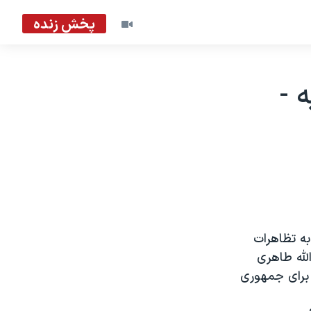
پخش زنده
 جهان،۱۲ژوئيه -
به تظاهرات
لله طاهری
 برای جمهوری