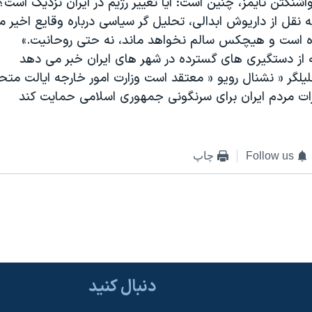
اشنگتن تايمز، چنين است: آيا تغيير رژيم در ايران نزديک است؟
به نقل از داريوش ابدالی، تحليل گر سياسی درباره وقايع اخير 
است و هيچکس سالم نخواهد ماند، نه حتی روحانيت.»
ه از دستگيری های گسترده در شهر های ايران خبر می دهد
يلگر « نشنال رويو « معتقد است وزارت امور خارجه ايالت متحده
زات مردم ايران برای سرنگونی جمهوری اسلامی حمايت کند
Follow us
چاپ
دنبال کنید