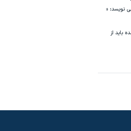
می نويسد: «
 بايد از