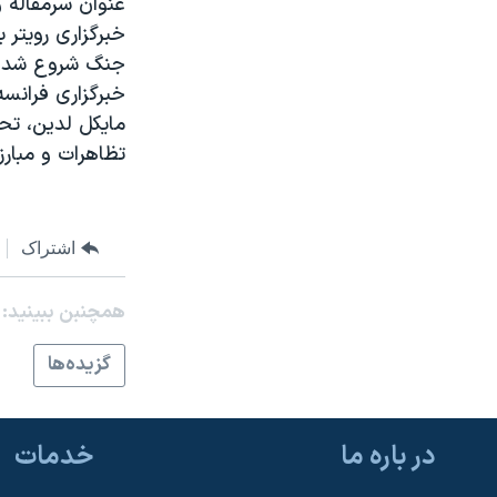
عنوان سرمقاله و
مستندها
فرهنگ و زندگی
خبرگزاری رويتر 
حقوق شهروندی
انتخابات ریاست جمهوری آمریکا ۲۰۲۴
جنگ شروع شده 
اقتصادی
حمله جمهوری اسلامی به اسرائیل
خبرگزاری فرانس
مايکل لدين، تحل
رمز مهسا
علم و فناوری
تظاهرات و مبار
اسرائیل در جنگ
ورزش زنان در ایران
گالری عکس
اعتراضات زن، زندگی، آزادی
آرشیو پخش زنده
مجموعه مستندهای دادخواهی
اشتراک
تریبونال مردمی آبان ۹۸
همچنبن ببینید:
دادگاه حمید نوری
گزيده‌ها
چهل سال گروگان‌گیری
قانون شفافیت دارائی کادر رهبری ایران
اعتراضات مردمی آبان ۹۸
در باره ما
خدمات
اسرائیل در جنگ